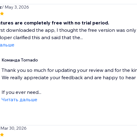
z
/ May 3, 2026
tures are completely free with no trial period.
rst downloaded the app, I thought the free version was only va
per clarified this and said that the...
дальше
Команда Tornado
Thank you so much for updating your review and for the ki
We really appreciate your feedback and are happy to hear 
If you ever need...
Читать дальше
 Mar 30, 2026