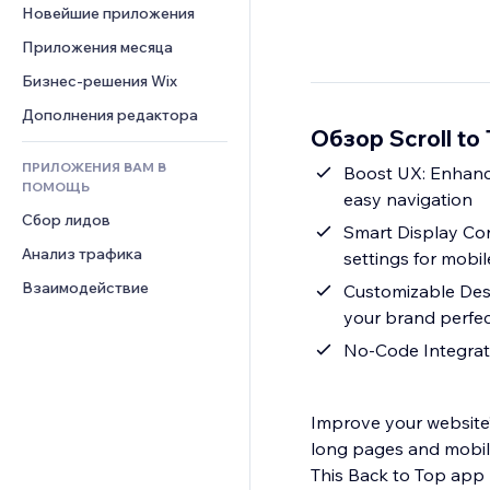
Шаблоны страниц
Конверсия
Складские услуги
Новейшие приложения
PDF
Чат
Эффекты фото
Дропшиппинг
Обмен файлами
Приложения месяца
Комментарии
Кнопки и Меню
Цены и подписки
Новости
Бизнес-решения Wix
Телефон
Баннеры и значки
Краудфандинг
Контент-сервисы
Сообщество
Дополнения редактора
Калькуляторы
Еда и напитки
Обзор Scroll to
Эффекты текста
Отзывы и комментарии
Поиск
ПРИЛОЖЕНИЯ ВАМ В
Boost UX: Enhance
Управление отношениями с 
Погода
ПОМОЩЬ
клиентом (CRM)
easy navigation
Графики и таблицы
Сбор лидов
Smart Display Con
Анализ трафика
settings for mobi
Взаимодействие
Customizable Desig
your brand perfec
No-Code Integrati
Improve your website’
long pages and mobile
This Back to Top app m