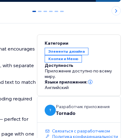
0
1
2
3
4
5
Категории
that encourages
Элементы дизайна
Кнопки и Меню
, with separate
Доступность
Приложение доступно по всему
миру.
nd text to match
Языки приложения:
Английский
oding required
Разработчик приложения
T
Tornado
— perfect for
Связаться с разработчиком
he page with one
Политика конфиденциальности