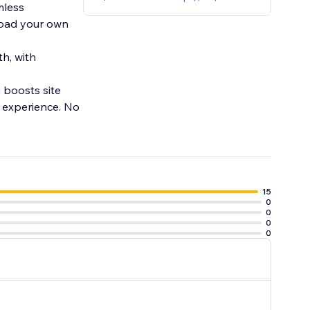
mless
pload your own
h, with
n boosts site
g experience. No
15
0
0
0
0