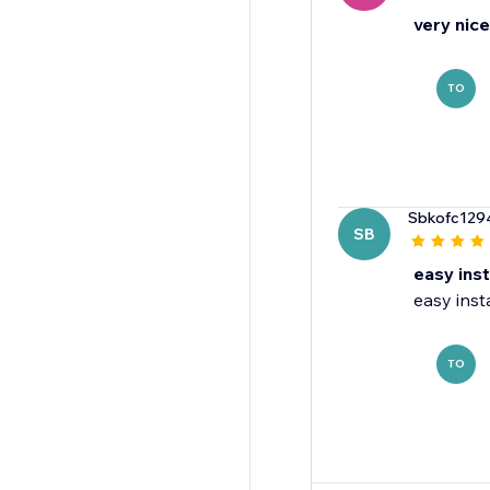
very nice
TO
Sbkofc129
SB
easy inst
easy inst
TO