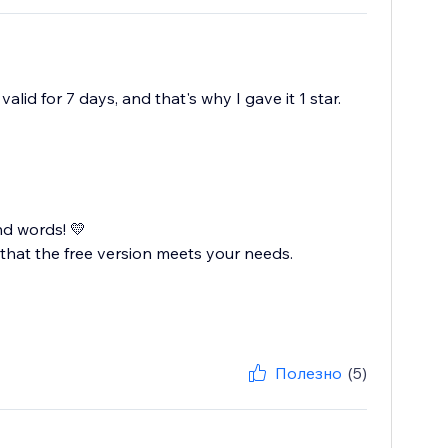
lid for 7 days, and that's why I gave it 1 star.
nd words! 💛
that the free version meets your needs.
Полезно
(5)