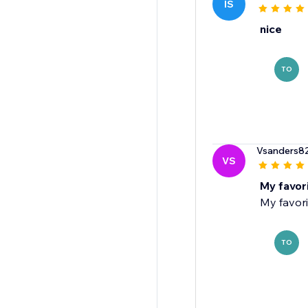
IS
nice
TO
Vsanders8
VS
My favor
My favori
TO