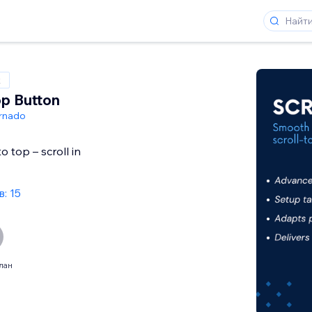
x
op Button
rnado
o top – scroll in
: 15
лан