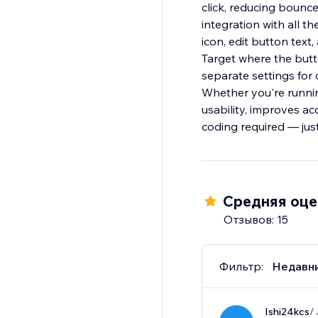
click, reducing bounc
integration with all t
icon, edit button text
Target where the butt
separate settings for
Whether you're running
usability, improves a
coding required — just
Средняя оцен
Отзывов: 15
Фильтр:
Недавн
Ishi24kcs
/