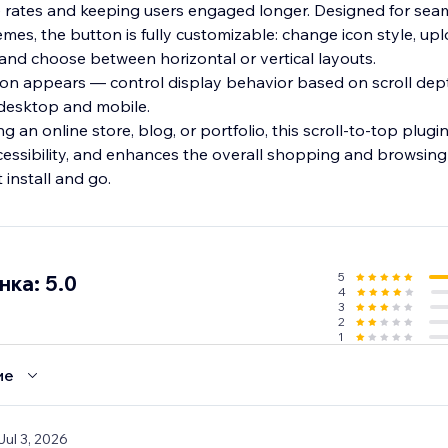
e rates and keeping users engaged longer. Designed for sea
hemes, the button is fully customizable: change icon style, u
, and choose between horizontal or vertical layouts.
on appears — control display behavior based on scroll dept
 desktop and mobile.
 an online store, blog, or portfolio, this scroll-to-top plugi
ccessibility, and enhances the overall shopping and browsin
 install and go.
5
ка: 5.0
4
3
2
1
ие
 Jul 3, 2026