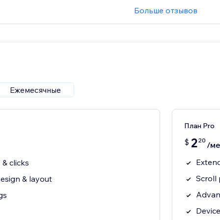
Больше отзывов
Ежемесячные
План Pro
2
20
$
/ме
Extend
 & clicks
Scroll
esign & layout
Advan
gs
Device