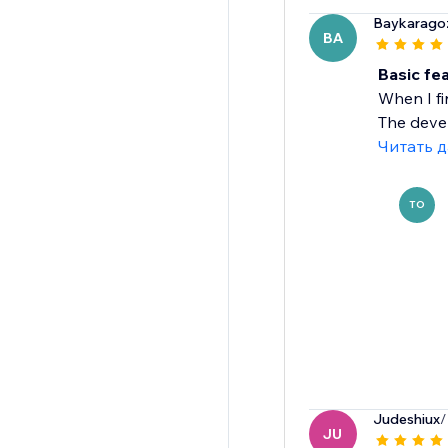
Baykarago
BA
Basic fea
When I fi
The develo
Читать 
TO
Judeshiux
/
JU