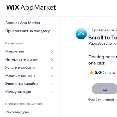
Главная App Market
Проверено Wi
Приложения на продажу
Scroll to T
Разработано
To
Категории
Маркетинг
Floating back t
Интернет-магазин
Реклама
one click
Моб. версия
Услуги и события
Приложения для магазинов
5.0
Отзывов
Веб-аналитика
Доставка
Медиа и контент
Отели
Соцсети
Кнопки продаж
События
Элементы дизайна
Галерея
SEO
Онлайн-курсы
Рестораны
Музыка
Карты и навигация
Коммуникация 
Вовлеченность
Печать по требованию
Недвижимость
Подкасты
Конфиденциальность и 
Формы
Есть бесплатный п
безопасность
Списки сайтов
Бухгалтерский учет
БОЛЬШЕ ПРИЛОЖЕНИЙ
Онлайн-запись
Фотография
Блог
Часы
Эл. почта
Купоны и лояльность
Рекомендуем
Видео
Опросы