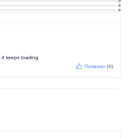
0
s.
0
0
 it keeps loading
Полезно
(0)