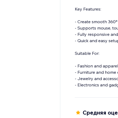
Key Features:
- Create smooth 360°
- Supports mouse, tou
- Fully responsive an
- Quick and easy setu
Suitable For:
- Fashion and appare
- Furniture and home
- Jewelry and accesso
- Electronics and gad
- Custom or handmade items
A more interactive pr
conversions.
Средняя оцен
Support is available 