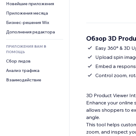
Шаблоны страниц
Конверсия
Складские услуги
Новейшие приложения
PDF
Чат
Эффекты фото
Дропшиппинг
Обмен файлами
Приложения месяца
Комментарии
Кнопки и Меню
Цены и подписки
Новости
Бизнес-решения Wix
Телефон
Баннеры и значки
Краудфандинг
Контент-сервисы
Сообщество
Дополнения редактора
Калькуляторы
Еда и напитки
Обзор 3D Produ
Эффекты текста
Отзывы и комментарии
Поиск
ПРИЛОЖЕНИЯ ВАМ В
Easy 360° & 3D U
Управление отношениями с 
Погода
ПОМОЩЬ
клиентом (CRM)
Upload spin images
Графики и таблицы
Сбор лидов
Embed a responsiv
Анализ трафика
Control zoom, rot
Взаимодействие
3D Product Viewer In
Enhance your online s
allows shoppers to exp
angle.
This tool helps custo
zoom, and inspect your