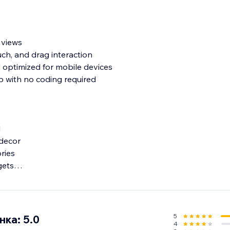
 views
ch, and drag interaction
d optimized for mobile devices
p with no coding required
l
 decor
ries
gets
oduct experience can increase engagement, reduce returns,
5
ка: 5.0
4
to assist with setup or any questions you may have.