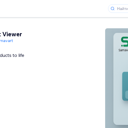
 Viewer
mavart
ucts to life