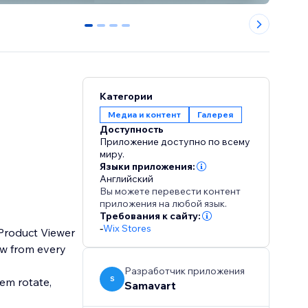
0
1
2
3
Категории
Медиа и контент
Галерея
Доступность
Приложение доступно по всему
миру.
Языки приложения:
Английский
Вы можете перевести контент
приложения на любой язык.
Требования к сайту:
-
Wix Stores
 Product Viewer
ew from every
Разработчик приложения
S
em rotate,
Samavart