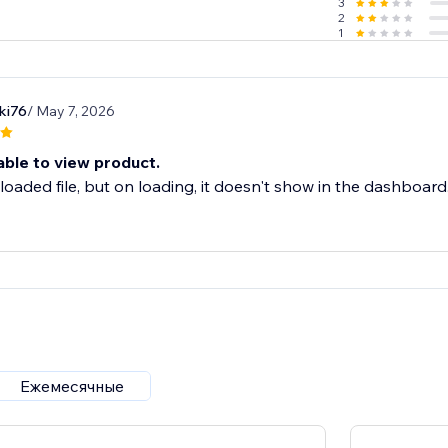
3
 today and elevate the way customers experience your product
2
1
ki76
/ May 7, 2026
able to view product.
loaded file, but on loading, it doesn't show in the dashboard.
Ежемесячные