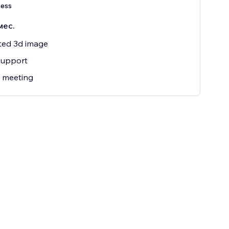
ness
мес.
ted 3d image
Support
 meeting