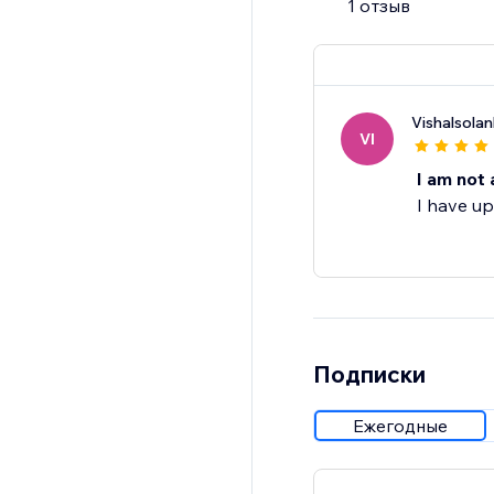
1 отзыв
Start your free trial
Vishalsolan
VI
I am not 
I have up
Подписки
Ежегодные