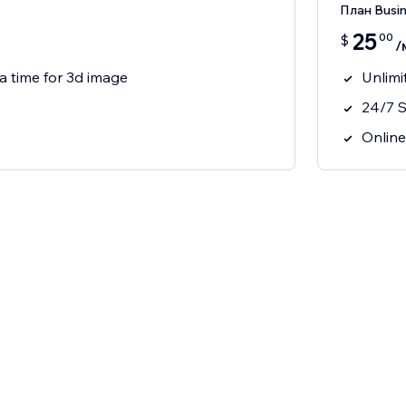
План Busi
25
00
$
/
a time for 3d image
Unlimi
24/7 
Online