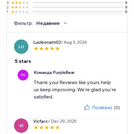
3
0
2
0
1
0
Фильтр:
Недавние
Luizbonatti02
/ Aug 3, 2026
LU
5 stars
Команда PurpleBear
PU
Thank you! Reviews like yours help
us keep improving. We're glad you're
satisfied.
Полезно
(0)
Vicfacc
/ Dec 29, 2025
VI