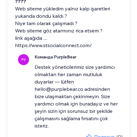
????
Web siteme yükledim yalnız kalp işaretleri
yukarıda dondu kaldı ?
Niye tam olarak çalışmadı ?
Web siteme göz atarmınız rica etsem ?
link aşağıda ....
https://www.stsocialconnect.com/
Команда PurpleBear
PU
Destek yöneticilerimiz size yardımcı
olmaktan her zaman mutluluk
duyarlar — lütfen
hello@purplebear.co adresinden
bize ulaşmaktan çekinmeyin. Size
yardımcı olmak için buradayız ve her
şeyin sizin için sorunsuz bir şekilde
çalışmasını sağlama fırsatını çok
isteriz.
Полезно
(0)