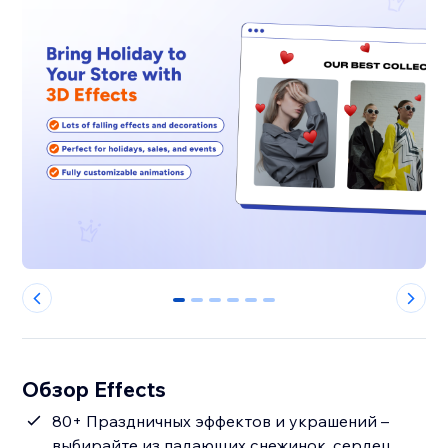
0
1
2
3
4
5
Обзор Effects
80+ Праздничных эффектов и украшений –
выбирайте из падающих снежинок, сердец,