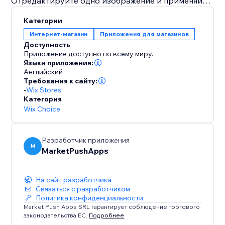
Отредактируйте одно изображение и применяйте
те же настройки ко всем остальным одним кликом.
Категории
Единые кадрирование, тени и яркость делают
Интернет-магазин
Приложения для магазинов
большие каталоги профессиональными всего за
Доступность
несколько минут. Сравните изображения,
Приложение доступно по всему миру.
выберите понравившееся и публикуйте прямо в
Языки приложения:
Английский
карточки товаров — без скачиваний и навыков
Требования к сайту:
дизайна.
-
Wix Stores
AI Product Images обеспечивает
Категория
профессиональные визуалы, больше доверия и
Wix Choice
более высокие конверсии — всё благодаря ИИ.
Разработчик приложения
M
MarketPushApps
На сайт разработчика
Связаться с разработчиком
Политика конфиденциальности
Market Push Apps SRL гарантирует соблюдение торгового
законодательства ЕС.
Подробнее