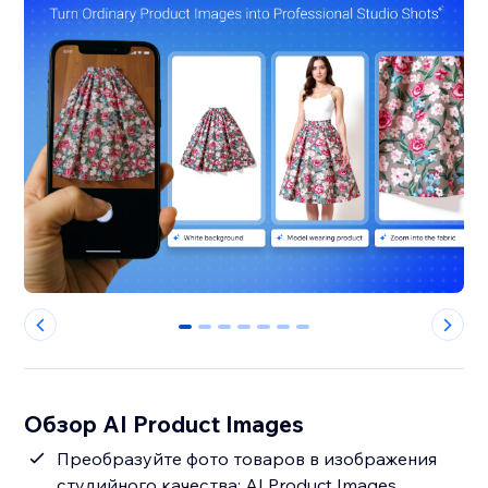
0
1
2
3
4
5
6
Обзор AI Product Images
Преобразуйте фото товаров в изображения
студийного качества: AI Product Images