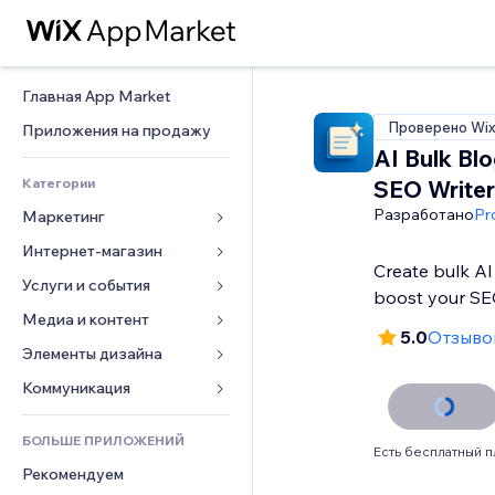
Главная App Market
Проверено Wi
Приложения на продажу
AI Bulk Bl
Категории
SEO Writer
Разработано
Pr
Маркетинг
Интернет-магазин
Реклама
Create bulk AI
Моб. версия
Услуги и события
Приложения для магазинов
boost your SE
Веб-аналитика
Доставка
Медиа и контент
Отели
5.0
Отзывов
Соцсети
Кнопки продаж
События
Элементы дизайна
Галерея
SEO
Онлайн-курсы
Рестораны
Музыка
Карты и навигация
Коммуникация 
Вовлеченность
Печать по требованию
Недвижимость
Подкасты
Конфиденциальность и 
Формы
безопасность
Списки сайтов
Бухгалтерский учет
БОЛЬШЕ ПРИЛОЖЕНИЙ
Онлайн-запись
Фотография
Блог
Есть бесплатный п
Часы
Эл. почта
Купоны и лояльность
Рекомендуем
Видео
Опросы