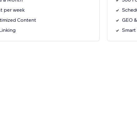
t per week
Schedu
imized Content
GEO &
Linking
Smart 