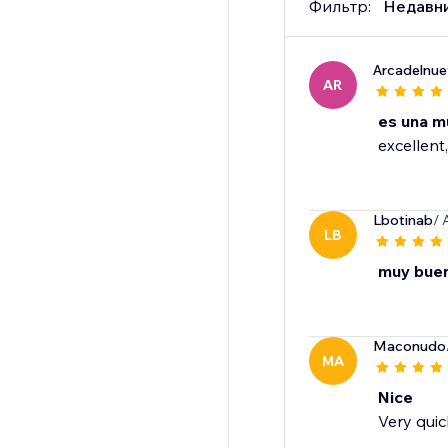
Фильтр:
Недавн
Arcadelnu
AR
es una m
excellent,
Lbotinab
/ 
LB
muy bue
Maconudo
MA
Nice
Very quic