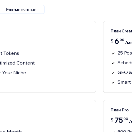
Ежемесячные
План Crea
6
00
$
/м
25 Po
t Tokens
Schedu
imized Content
GEO &
or Your Niche
Smart 
План Pro
75
00
$
/
s a Month
500 P