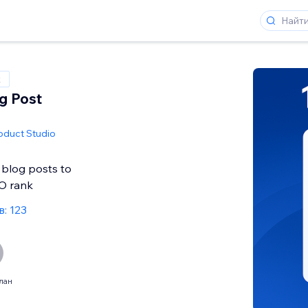
x
og Post
oduct Studio
 blog posts to
O rank
: 123
лан