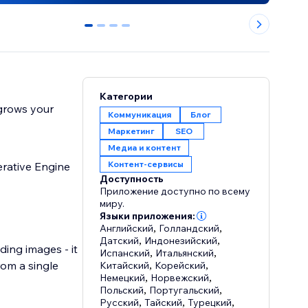
0
1
2
3
Категории
 grows your
Коммуникация
Блог
Маркетинг
SEO
Медиа и контент
Контент-сервисы
rative Engine
Доступность
Приложение доступно по всему
миру.
Языки приложения:
Английский
,
Голландский
,
Датский
,
Индонезийский
,
ing images - it
Испанский
,
Итальянский
,
rom a single
Китайский
,
Корейский
,
Немецкий
,
Норвежский
,
Польский
,
Португальский
,
Русский
,
Тайский
,
Турецкий
,