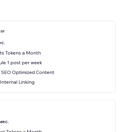
tor
ес.
sts Tokens a Month
le 1 post per week
 SEO Optimized Content
Internal Linking
мес.
ost Tokens a Month