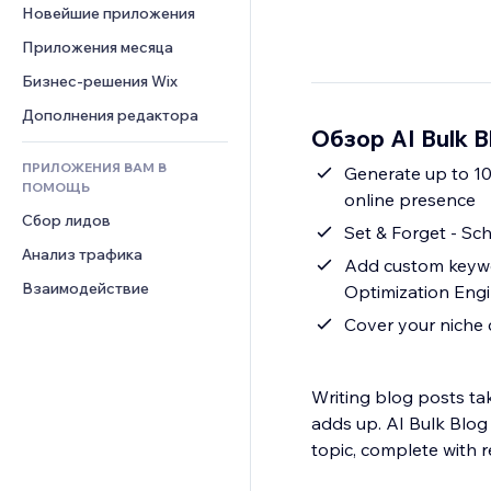
Шаблоны страниц
Конверсия
Складские услуги
Новейшие приложения
PDF
Чат
Эффекты фото
Дропшиппинг
Обмен файлами
Приложения месяца
Комментарии
Кнопки и Меню
Цены и подписки
Новости
Бизнес-решения Wix
Телефон
Баннеры и значки
Краудфандинг
Контент-сервисы
Сообщество
Дополнения редактора
Калькуляторы
Еда и напитки
Обзор AI Bulk B
Эффекты текста
Отзывы и комментарии
Поиск
ПРИЛОЖЕНИЯ ВАМ В
Generate up to 10
Управление отношениями с 
Погода
ПОМОЩЬ
клиентом (CRM)
online presence
Графики и таблицы
Сбор лидов
Set & Forget - Sc
Анализ трафика
Add custom keywo
Взаимодействие
Optimization Engi
Cover your niche 
Writing blog posts ta
adds up. AI Bulk Blog 
topic, complete with r