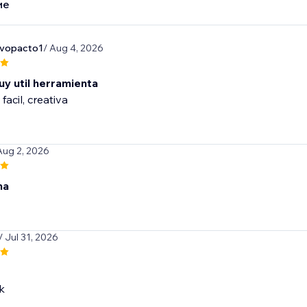
ие
evopacto1
/ Aug 4, 2026
uy util herramienta
 facil, creativa
Aug 2, 2026
na
/ Jul 31, 2026
k