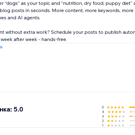
r “dogs” as your topic and “nutrition, dry food, puppy diet”
 blog posts in seconds. More content, more keywords, more
nes and AI agents.
nt without extra work? Schedule your posts to publish autom
 week after week - hands-free.
я
5
ка: 5.0
4
3
2
1