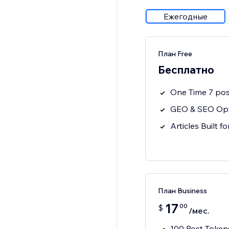
Ежегодные
План Free
Бесплатно
One Time 7 pos
GEO & SEO Opt
Articles Built f
План Business
17
00
$
/мес.
100 Post Token