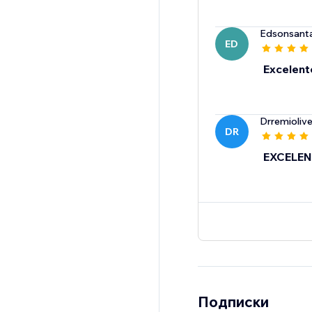
Edsonsant
ED
Excelent
Drremiolive
DR
EXCELEN
Подписки