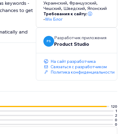
 as keywords -
Украинский
,
Французский
,
Чешский
,
Шведский
,
Японский
 chances to get
Требования к сайту:
-
Wix Блог
atically and
Разработчик приложения
PS
Product Studio
На сайт разработчика
Связаться с разработчиком
Политика конфиденциальности
120
1
2
0
0