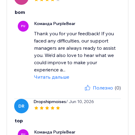
bom
Команда PurpleBear
PU
Thank you for your feedback! If you
faced any difficulties, our support
managers are always ready to assist
you. We’d also love to hear what we
could improve to make your
experience a...
Читать дальше
Полезно
(0)
Dropshipmoises
/ Jun 10, 2026
DR
top
Команда PurpleBear
PU