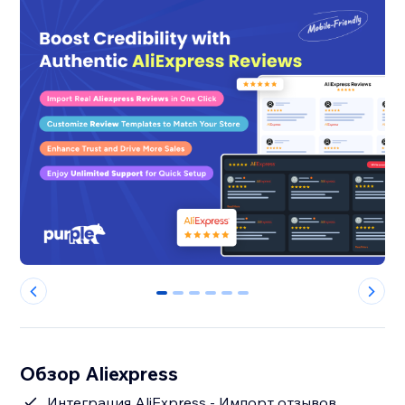
0
1
2
3
4
5
Обзор Aliexpress
Интеграция AliExpress - Импорт отзывов