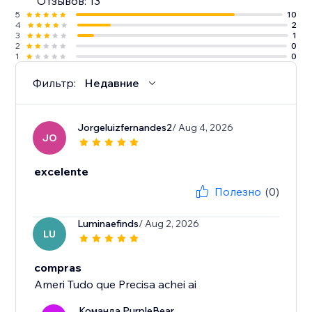
Отзывов: 13
5
10
4
2
3
1
2
0
1
0
Фильтр:
Недавние
Jorgeluizfernandes2
/ Aug 4, 2026
JO
excelente
Полезно
(0)
Luminaefinds
/ Aug 2, 2026
LU
compras
Ameri Tudo que Precisa achei ai
Команда PurpleBear