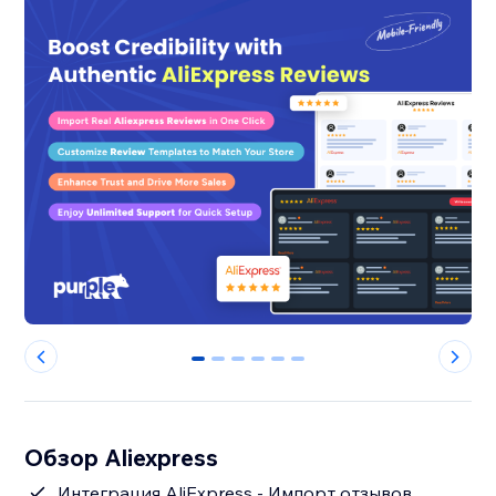
0
1
2
3
4
5
Обзор Aliexpress
Интеграция AliExpress - Импорт отзывов