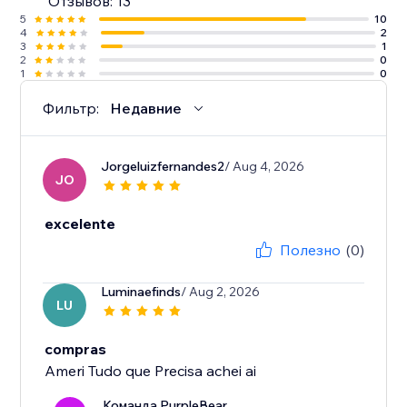
Отзывов: 13
5
10
4
2
3
1
2
0
1
0
Фильтр:
Недавние
Jorgeluizfernandes2
/ Aug 4, 2026
JO
excelente
Полезно
(0)
Luminaefinds
/ Aug 2, 2026
LU
compras
Ameri Tudo que Precisa achei ai
Команда PurpleBear