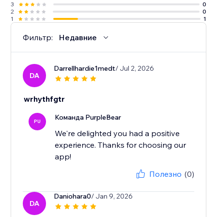
3
0
2
0
1
1
Фильтр:
Недавние
Darrellhardie1medt
/ Jul 2, 2026
DA
wrhythfgtr
Команда PurpleBear
PU
We're delighted you had a positive
experience. Thanks for choosing our
app!
Полезно
(0)
Daniohara0
/ Jan 9, 2026
DA