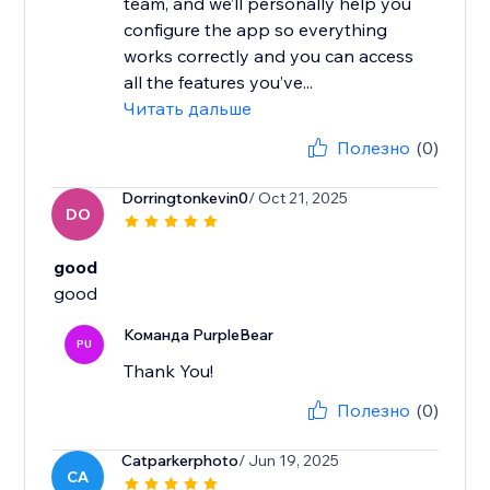
team, and we’ll personally help you
configure the app so everything
works correctly and you can access
all the features you’ve...
Читать дальше
Полезно
(0)
Dorringtonkevin0
/ Oct 21, 2025
DO
good
good
Команда PurpleBear
PU
Thank You!
Полезно
(0)
Catparkerphoto
/ Jun 19, 2025
CA