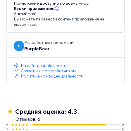
привлекательными дизайнами, которые помогут
Приложение доступно по всему миру.
вашим отзывам выделиться и увеличить
Языки приложения:
Английский
конверсии.
Вы можете перевести контент приложения на
любой язык.
Привлекайте ваших клиентов, укрепляйте
доверие к вашему бренду и повышайте
производительность продаж с этим необходимым
Разработчик приложения
P
PurpleBear
приложением.
Установите сейчас, чтобы продемонстрировать
влиятельные отзывы и повысить успех вашего
На сайт разработчика
магазина.
Связаться с разработчиком
Политика конфиденциальности
Средняя оценка: 4.3
Отзывов: 6
5
5
4
0