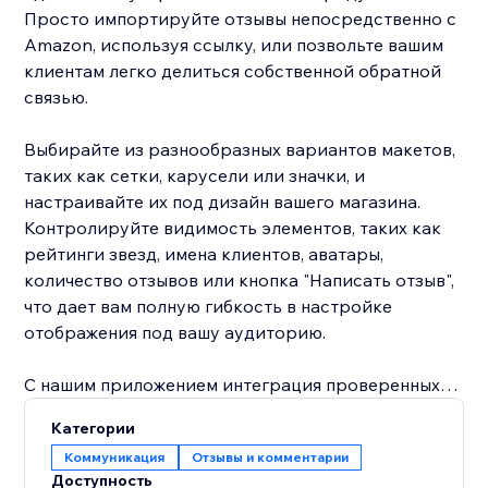
Просто импортируйте отзывы непосредственно с
Amazon, используя ссылку, или позвольте вашим
клиентам легко делиться собственной обратной
связью.
Выбирайте из разнообразных вариантов макетов,
таких как сетки, карусели или значки, и
настраивайте их под дизайн вашего магазина.
Контролируйте видимость элементов, таких как
рейтинги звезд, имена клиентов, аватары,
количество отзывов или кнопка "Написать отзыв",
что дает вам полную гибкость в настройке
отображения под вашу аудиторию.
С нашим приложением интеграция проверенных
отзывов Amazon в ваш магазин никогда не была
Категории
такой простой. Наслаждайтесь полными опциями
Коммуникация
Отзывы и комментарии
настройки, динамичными макетами и
Доступность