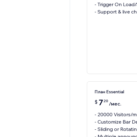
- Trigger On Load/
План Essential
7
20
$
/мес.
- 20000 Visitors/
- Customize Bar D
- Sliding or Rotati
- Multiple announ