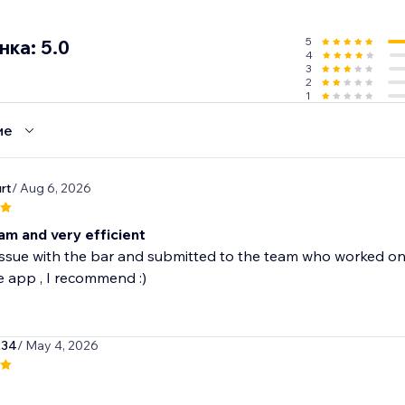
5
ка: 5.0
4
3
2
1
ие
rt
/ Aug 6, 2026
am and very efficient
issue with the bar and submitted to the team who worked o
e app , I recommend :)
234
/ May 4, 2026