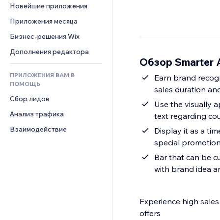
Шаблоны страниц
Конверсия
Складские услуги
Новейшие приложения
PDF
Чат
Эффекты фото
Дропшиппинг
Обмен файлами
Приложения месяца
Комментарии
Кнопки и Меню
Цены и подписки
Новости
Бизнес-решения Wix
Телефон
Баннеры и значки
Краудфандинг
Контент-сервисы
Сообщество
Дополнения редактора
Калькуляторы
Еда и напитки
Обзор Smarter 
Эффекты текста
Отзывы и комментарии
Поиск
ПРИЛОЖЕНИЯ ВАМ В
Earn brand recogn
Управление отношениями с 
Погода
ПОМОЩЬ
клиентом (CRM)
sales duration an
Графики и таблицы
Сбор лидов
Use the visually 
Анализ трафика
text regarding co
Взаимодействие
Display it as a ti
special promotion
Bar that can be cu
with brand idea a
Experience high sale
offers