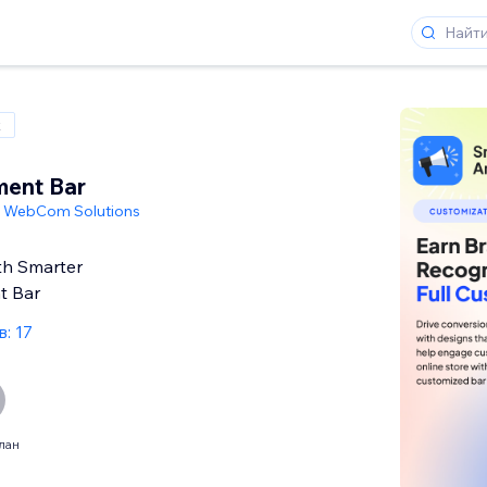
x
ent Bar
 WebCom Solutions
th Smarter
t Bar
: 17
лан