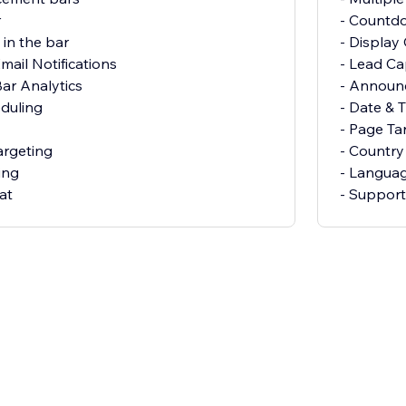
r
- Countd
in the bar
- Display
mail Notifications
- Lead Ca
ar Analytics
- Announ
eduling
- Date & 
- Page Ta
argeting
- Country
ing
- Languag
at