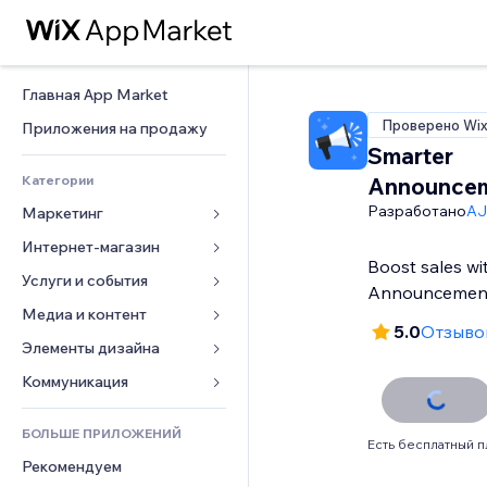
Главная App Market
Проверено Wi
Приложения на продажу
Smarter
Категории
Announcem
Разработано
AJ
Маркетинг
Интернет-магазин
Реклама
Boost sales wi
Моб. версия
Услуги и события
Приложения для магазинов
Announcemen
Веб-аналитика
Доставка
Медиа и контент
Отели
5.0
Отзывов
Соцсети
Кнопки продаж
События
Элементы дизайна
Галерея
SEO
Онлайн-курсы
Рестораны
Музыка
Карты и навигация
Коммуникация 
Вовлеченность
Печать по требованию
Недвижимость
Подкасты
Конфиденциальность и 
Формы
безопасность
Списки сайтов
Бухгалтерский учет
БОЛЬШЕ ПРИЛОЖЕНИЙ
Онлайн-запись
Фотография
Блог
Есть бесплатный п
Часы
Эл. почта
Купоны и лояльность
Рекомендуем
Видео
Опросы