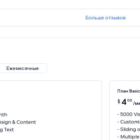
Больше отзывов
Ежемесячные
План Basi
4
00
$
/м
- 5000 Vi
nth
- Customi
esign & Content
- Sliding 
ng Text
- Multipl