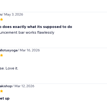
rs
/ May 3, 2026
p does exactly what its supposed to do
uncement bar works flawlessly
llotusyoga
/ Mar 16, 2026
e. Love it.
akishop
/ Mar 12, 2026
set up