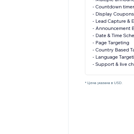
- Countdown time
- Display Coupons 
- Lead Capture & E
- Announcement B
- Date & Time Sch
- Page Targeting
- Country Based T
- Language Target
- Support & live ch
* Цена указана в USD.