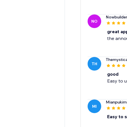
Nowbuilde
NO
great ap
the anno
Themystica
TH
good
Easy to us
Mianpukim
MI
Easy to 