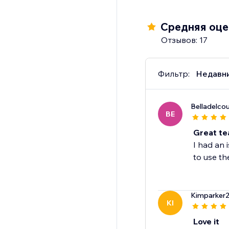
Средняя оцен
Отзывов: 17
Фильтр:
Недавн
Belladelcou
BE
Great te
I had an 
to use th
Kimparker
KI
Love it