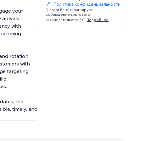
Политика конфиденциальности
Dishant Patel гарантирует
ngage your
соблюдение торгового
arrivals
законодательства ЕС.
Подробнее
ency with
 upcoming
and rotation
customers with
ge targeting,
fic
es.
dates, the
ble, timely, and