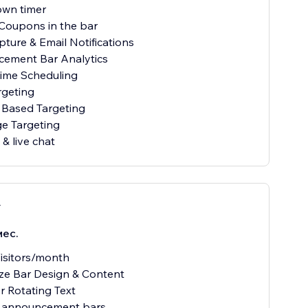
own timer
 Coupons in the bar
pture & Email Notifications
cement Bar Analytics
Time Scheduling
rgeting
 Based Targeting
e Targeting
& live chat
r
мес.
isitors/month
ze Bar Design & Content
or Rotating Text
e announcement bars