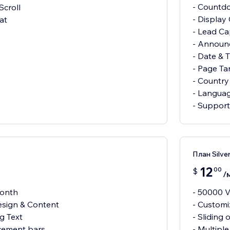
- Countd
Scroll
- Display
- Lead Ca
- Announ
- Date & 
- Page Ta
- Country
- Languag
- Support 
План Silve
12
00
$
/
month
- 50000 V
esign & Content
- Customi
ng Text
- Sliding 
cement bars
- Multipl