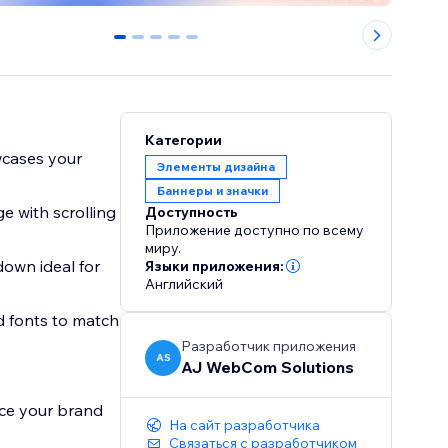
0
1
2
3
4
Категории
wcases your
Элементы дизайна
Баннеры и значки
e with scrolling
Доступность
Приложение доступно по всему
миру.
down ideal for
Языки приложения:
Английский
nd fonts to match
Разработчик приложения
AS
AJ WebCom Solutions
ce your brand
На сайт разработчика
Связаться с разработчиком