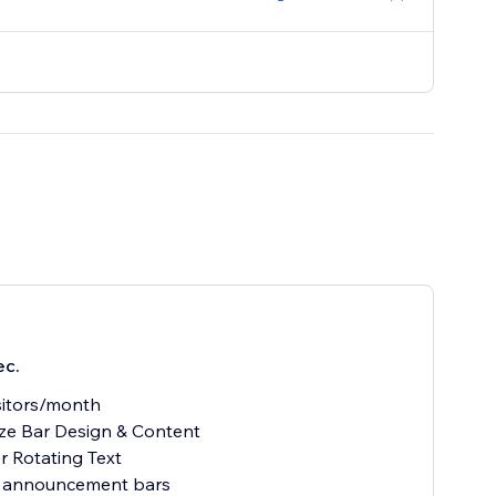
c
ес.
sitors/month
ze Bar Design & Content
or Rotating Text
e announcement bars