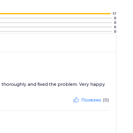
17
0
0
0
0
n thoroughly and fixed the problem. Very happy
Полезно
(0)