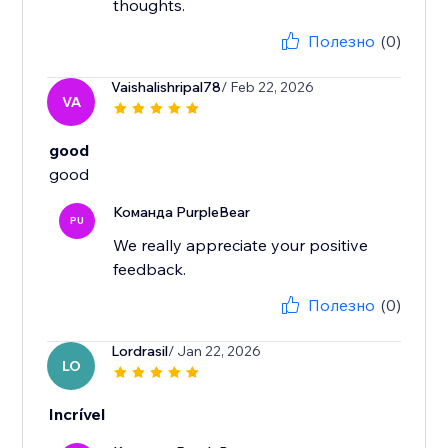
thoughts.
Полезно
(0)
Vaishalishripal78
/ Feb 22, 2026
VA
good
good
Команда PurpleBear
PU
We really appreciate your positive
feedback.
Полезно
(0)
Lordrasil
/ Jan 22, 2026
LO
Incrível