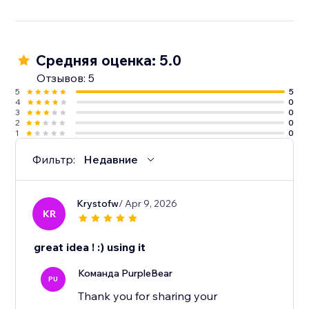
Средняя оценка: 5.0
Отзывов: 5
5
5
4
0
3
0
2
0
1
0
Фильтр:
Недавние
Krystofw
/ Apr 9, 2026
KR
great idea ! :) using it
Команда PurpleBear
PU
Thank you for sharing your