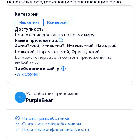
используя раздражающие всплывающие окна.
Напоминайте покупателям о товарах в корзине и
Категории
акциях, чтобы увеличить количество завершенных
Маркетинг
Конверсия
покупок.
Доступность
Держите свой магазин видимым даже тогда, когда
Приложение доступно по всему миру.
клиенты просматривают другие вкладки.
Языки приложения:
Английский
,
Испанский
,
Итальянский
,
Немецкий
,
Продвигайте продажи, сроки и специальные
Польский
,
Португальский
,
Французский
предложения прямо в вкладке браузера.
Вы можете перевести контент приложения на
любой язык.
Требования к сайту:
Установите Browser Tab прямо сейчас, чтобы
-
Wix Stores
вернуть посетителей, увеличить конверсии и
заставить каждую открытую вкладку работать на
благо вашего бизнеса.
Разработчик приложения
P
PurpleBear
На сайт разработчика
Связаться с разработчиком
Политика конфиденциальности