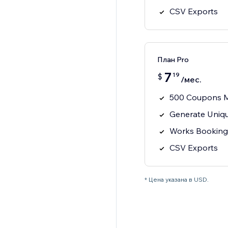
CSV Exports
План Pro
7
19
$
/мес.
500 Coupons 
Generate Uniq
Works Bookings
CSV Exports
* Цена указана в USD.