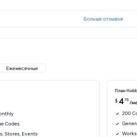
Больше отзывов
Ежемесячные
План Hob
4
75
$
/ме
200 C
onthly
Gener
ue Codes
Works 
, Stores, Events