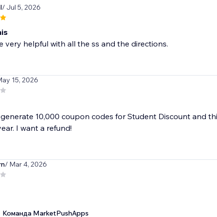
l
/ Jul 5, 2026
his
 very helpful with all the ss and the directions.
May 15, 2026
 generate 10,000 coupon codes for Student Discount and this
ear. I want a refund!
rn
/ Mar 4, 2026
Команда MarketPushApps