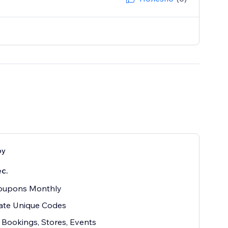
by
с.
oupons Monthly
ate Unique Codes
Bookings, Stores, Events