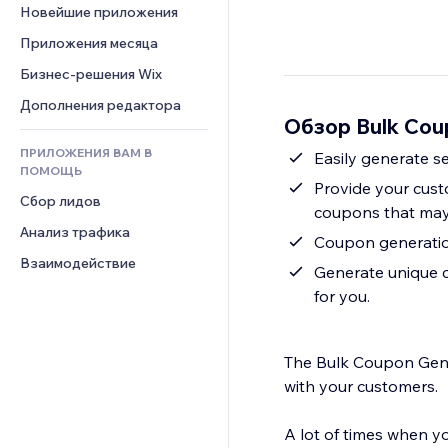
Шаблоны страниц
Конверсия
Складские услуги
Новейшие приложения
PDF
Чат
Эффекты фото
Дропшиппинг
Обмен файлами
Приложения месяца
Комментарии
Кнопки и Меню
Цены и подписки
Новости
Бизнес-решения Wix
Телефон
Баннеры и значки
Краудфандинг
Контент-сервисы
Сообщество
Дополнения редактора
Калькуляторы
Еда и напитки
Обзор Bulk Cou
Эффекты текста
Отзывы и комментарии
Поиск
ПРИЛОЖЕНИЯ ВАМ В
Easily generate s
Управление отношениями с 
Погода
ПОМОЩЬ
клиентом (CRM)
Provide your cust
Графики и таблицы
Сбор лидов
coupons that may 
Анализ трафика
Coupon generation
Взаимодействие
Generate unique 
for you.
The Bulk Coupon Gene
with your customers.
A lot of times when y