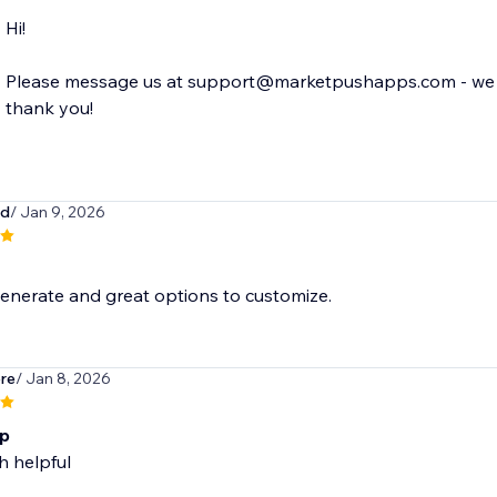
Hi!
Please message us at support@marketpushapps.com - we ar
thank you!
hd
/ Jan 9, 2026
enerate and great options to customize.
re
/ Jan 8, 2026
pp
h helpful