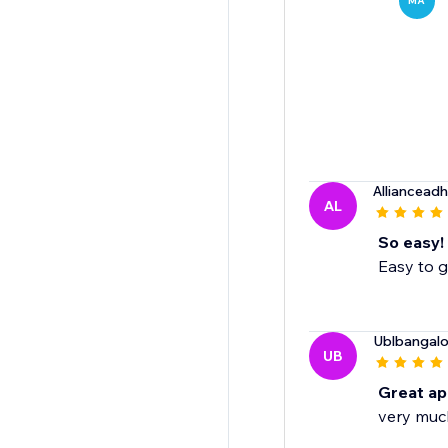
MA
Alliancead
AL
So easy!
Easy to g
Ublbangalo
UB
Great a
very muc