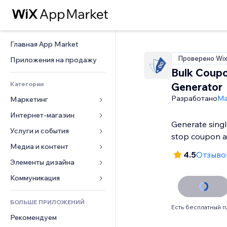
Главная App Market
Проверено Wi
Приложения на продажу
Bulk Coup
Категории
Generator
Разработано
Ma
Маркетинг
Интернет-магазин
Реклама
Generate sing
Моб. версия
Услуги и события
Приложения для магазинов
stop coupon 
Веб-аналитика
Доставка
Медиа и контент
Отели
4.5
Отзывов
Соцсети
Кнопки продаж
События
Элементы дизайна
Галерея
SEO
Онлайн-курсы
Рестораны
Музыка
Карты и навигация
Коммуникация 
Вовлеченность
Печать по требованию
Недвижимость
Подкасты
Конфиденциальность и 
Формы
безопасность
Списки сайтов
Бухгалтерский учет
БОЛЬШЕ ПРИЛОЖЕНИЙ
Онлайн-запись
Фотография
Блог
Есть бесплатный п
Часы
Эл. почта
Купоны и лояльность
Рекомендуем
Видео
Опросы