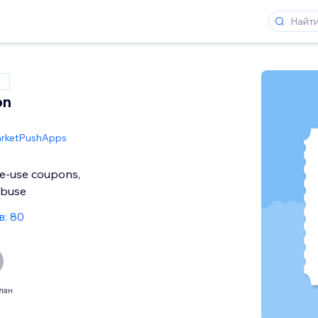
x
on
rketPushApps
le-use coupons,
abuse
: 80
лан