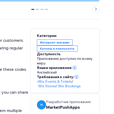
0
1
2
3
Категории
ur customers.
Интернет-магазин
ring regular
Купоны и лояльность
Доступность
Приложение доступно по всему
миру.
Языки приложения:
e these codes
Английский
Требования к сайту:
-
Wix Events & Tickets
/
Wix Stores
/
Wix Bookings
 you can share
Разработчик приложения
M
MarketPushApps
hem multiple