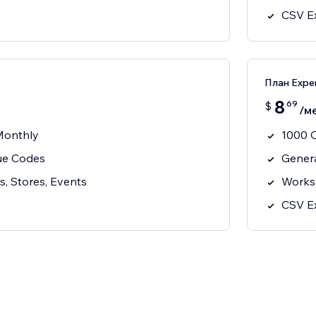
CSV E
План Expe
8
69
$
/м
Monthly
1000 
ue Codes
Gener
, Stores, Events
Works 
CSV E