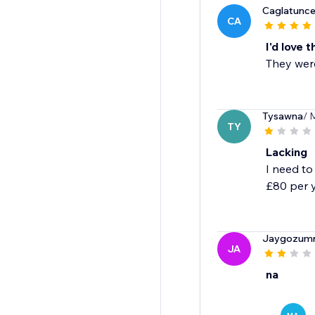
Caglatunce
CA
I'd love t
They were
Tysawna
/ 
TY
Lacking
I need to
£80 per y
Jaygozum
JA
na