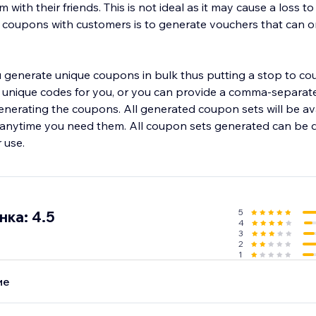
m with their friends. This is not ideal as it may cause a loss t
 coupons with customers is to generate vouchers that can o
 generate unique coupons in bulk thus putting a stop to c
unique codes for you, or you can provide a comma-separated
generating the coupons. All generated coupon sets will be ava
anytime you need them. All coupon sets generated can be 
 use.
5
ка: 4.5
4
3
2
1
ие