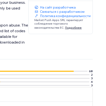
o your business.
На сайт разработчика
nly be used
Связаться с разработчиком
Политика конфиденциальности
Market Push Apps SRL гарантирует
соблюдение торгового
oupon abuse. The
законодательства ЕС.
Подробнее
 list of codes
ilable for
downloaded in
68
2
3
4
3