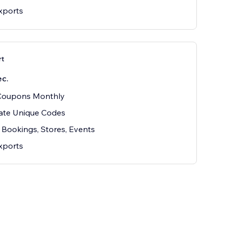
xports
rt
ес.
Coupons Monthly
ate Unique Codes
Bookings, Stores, Events
xports