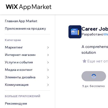
Главная App Market
Career Jo
Приложения на продажу
Разработано
We
Категории
A comprehensi
Маркетинг
solution
Интернет-магазин
Реклама
Еще нет о
Моб. версия
Услуги и события
Приложения для магазинов
Веб-аналитика
Доставка
Медиа и контент
Отели
Соцсети
Кнопки продаж
События
Элементы дизайна
Галерея
SEO
Онлайн-курсы
Рестораны
Музыка
Карты и навигация
Коммуникация 
5 дн. бесплатно
Вовлеченность
Печать по требованию
Недвижимость
Подкасты
Конфиденциальность и 
Формы
безопасность
Списки сайтов
Бухгалтерский учет
БОЛЬШЕ ПРИЛОЖЕНИЙ
Онлайн-запись
Фотография
Блог
Часы
Эл. почта
Купоны и лояльность
Рекомендуем
Видео
Опросы