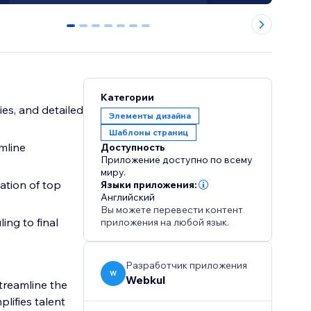
0
1
2
3
4
5
6
Категории
ies, and detailed
Элементы дизайна
Шаблоны страниц
mline
Доступность
Приложение доступно по всему
миру.
cation of top
Языки приложения:
Английский
Вы можете перевести контент
ing to final
приложения на любой язык.
Разработчик приложения
W
Webkul
treamline the
plifies talent