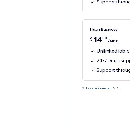
Support throug
План Business
14
00
$
/мес.
Unlimited job 
24/7 email sup
Support throug
* Цена указана в USD.