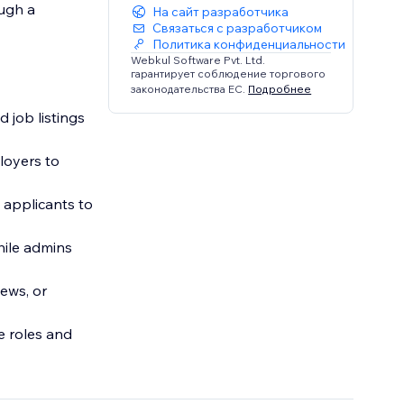
ough a
На сайт разработчика
Связаться с разработчиком
Политика конфиденциальности
Webkul Software Pvt. Ltd.
гарантирует соблюдение торгового
законодательства ЕС.
Подробнее
 job listings
ployers to
 applicants to
while admins
iews, or
e roles and