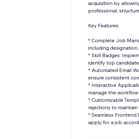
acquisition by allowi
professional, structure
Key Features:
* Complete Job Manage
including designation,
* Skill Badges: Implem
identify top candidate
* Automated Email Wor
ensure consistent com
* Interactive Applicat
manage the workflow f
* Customizable Templat
rejections to maintain
* Seamless Frontend Ex
apply for a job accord