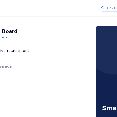
b Board
bkul
ve recruitment
тзывов