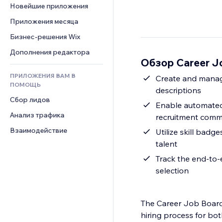
Шаблоны страниц
Конверсия
Складские услуги
Новейшие приложения
PDF
Чат
Эффекты фото
Дропшиппинг
Обмен файлами
Приложения месяца
Комментарии
Кнопки и Меню
Цены и подписки
Новости
Бизнес-решения Wix
Телефон
Баннеры и значки
Краудфандинг
Контент-сервисы
Сообщество
Дополнения редактора
Калькуляторы
Еда и напитки
Обзор Career J
Эффекты текста
Отзывы и комментарии
Поиск
ПРИЛОЖЕНИЯ ВАМ В
Create and manage 
Управление отношениями с 
Погода
ПОМОЩЬ
клиентом (CRM)
descriptions
Графики и таблицы
Сбор лидов
Enable automated 
Анализ трафика
recruitment comm
Взаимодействие
Utilize skill badge
talent
Track the end-to-
selection
The Career Job Board 
hiring process for both