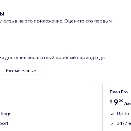
вы
л отзыв на это приложение. Оцените его первым.
я доступен бесплатный пробный период 5 дн.
Ежемесячные
План Pro
9
00
$
/м
stings
Up to 
port
24/7 e