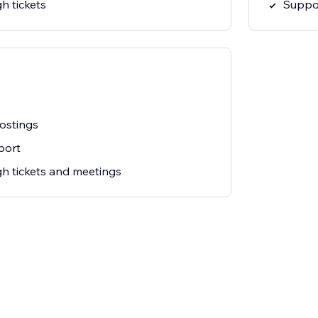
h tickets
Suppor
postings
port
h tickets and meetings