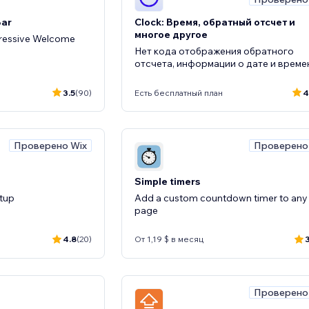
Bar
Clock: Время, обратный отсчет и
многое другое
pressive Welcome
Нет кода отображения обратного
отсчета, информации о дате и време
3.5
(90)
Есть бесплатный план
4
Проверено Wix
Проверено
Simple timers
etup
Add a custom countdown timer to any
page
4.8
(20)
От 1,19 $ в месяц
Проверено