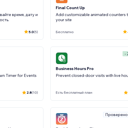
Final Count Up
вайте время, дату и
Add customizable animated counters 
ость.
your site
5.0
(5)
Бесплатно
-
Business Hours Pro
n Timer for Events
Prevent closed-door visits with live ho
2.8
(10)
Есть бесплатный план
Проверено