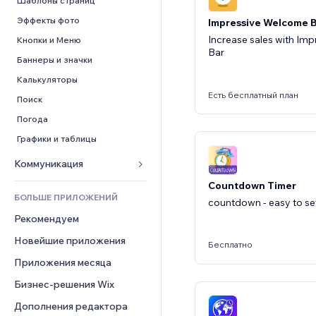
Шаблоны страниц
Конверсия
Складские услуги
PDF
Эффекты фото
Impressive Welcome 
Дропшиппинг
Обмен файлами
Increase sales with Im
Кнопки и Меню
Цены и подписки
Новости
Bar
Баннеры и значки
Краудфандинг
Контент-сервисы
Калькуляторы
Еда и напитки
Эффекты текста
Есть бесплатный план
Поиск
Погода
Графики и таблицы
Коммуникация 
Countdown Timer
Формы
БОЛЬШЕ ПРИЛОЖЕНИЙ
countdown - easy to s
Блог
Рекомендуем
Опросы
Новейшие приложения
Чат
Бесплатно
Приложения месяца
Комментарии
Бизнес-решения Wix
Телефон
Сообщество
Дополнения редактора