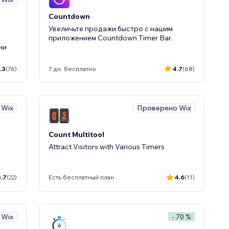
Countdown
Увеличьте продажи быстро с нашим
приложением Countdown Timer Bar.
ни
.3
(76)
7 дн. бесплатно
4.7
(68)
 Wix
Проверено Wix
Count Multitool
Attract Visitors with Various Timers
3.7
(22)
Есть бесплатный план
4.6
(11)
 Wix
- 70 %