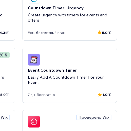
Countdown Timer: Urgency
to
Create urgency with timers for events and
offers
4.3
(5)
Есть бесплатный план
5.0
(1)
 20 %
Event Countdown Timer
urs
Easily Add A Countdown Timer For Your
Event
5.0
(1)
7 дн. бесплатно
1.0
(1)
 Wix
Проверено Wix