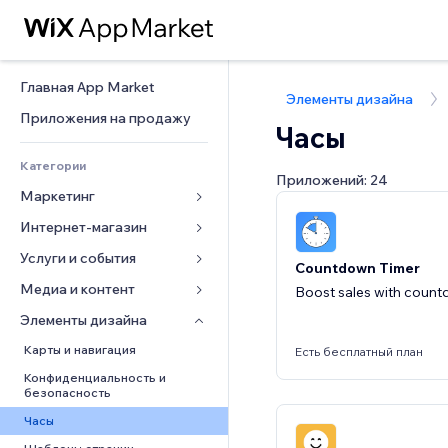
Главная App Market
Элементы дизайна
Приложения на продажу
Часы
Категории
Приложений: 24
Маркетинг
Интернет-магазин
Реклама
Моб. версия
Услуги и события
Приложения для магазинов
Countdown Timer
Веб-аналитика
Доставка
Медиа и контент
Отели
Boost sales with count
Соцсети
Кнопки продаж
События
Элементы дизайна
Галерея
SEO
Онлайн-курсы
Рестораны
Музыка
Карты и навигация
Есть бесплатный план
Вовлеченность
Печать по требованию
Недвижимость
Подкасты
Конфиденциальность и 
безопасность
Списки сайтов
Бухгалтерский учет
Онлайн-запись
Фотография
Часы
Эл. почта
Купоны и лояльность
Видео