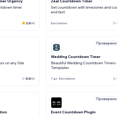
mer Urgency
Zeal Countdown Timer
untdown timer
Set countdown with timezones and c
end text
2.0
(4)
Бесплатно
Проверено
Wedding Countdown Timer
rs on any Site
Beautiful Wedding Countdown Timers 
Templates
0.0
(0)
7 дн. бесплатно
Проверено
tion
Event Countdown Plugin