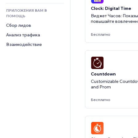
Отзывы и комментарии
Clock: Digital Time
ПРИЛОЖЕНИЯ ВАМ В
Управление отношениями с 
Виджет Часов: Показы
ПОМОЩЬ
клиентом (CRM)
повышайте вовлеченн
Сбор лидов
Бесплатно
Анализ трафика
Взаимодействие
Countdown
Customizable Countdow
and Prom
Бесплатно