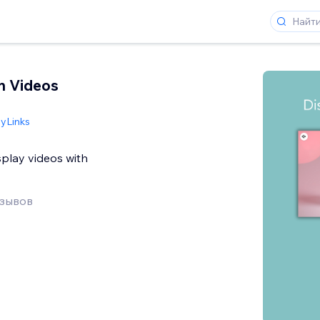
n Videos
nyLinks
play videos with
тзывов