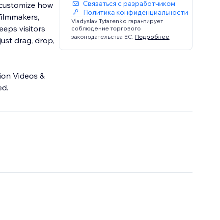
Связаться с разработчиком
n customize how
Политика конфиденциальности
filmmakers,
Vladyslav Tytarenko гарантирует
eps visitors
соблюдение торгового
законодательства ЕС.
Подробнее
just drag, drop,
tion Videos &
ed.