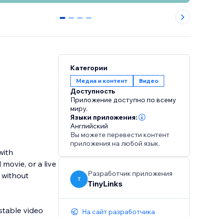
0
1
2
3
Категории
Медиа и контент
Видео
Доступность
Приложение доступно по всему
миру.
Языки приложения:
Английский
Вы можете перевести контент
приложения на любой язык.
with
movie, or a live
Разработчик приложения
s without
T
TinyLinks
ustable video
На сайт разработчика