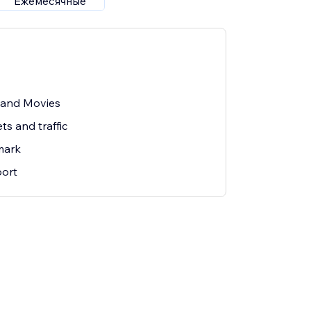
Ежемесячные
 and Movies
ts and traffic
mark
ort