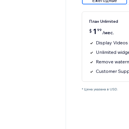
Ежегодные
План Unlimited
1
99
$
/мес.
Display Videos
Unlimited widge
Remove water
Customer Supp
* Цена указана в USD.