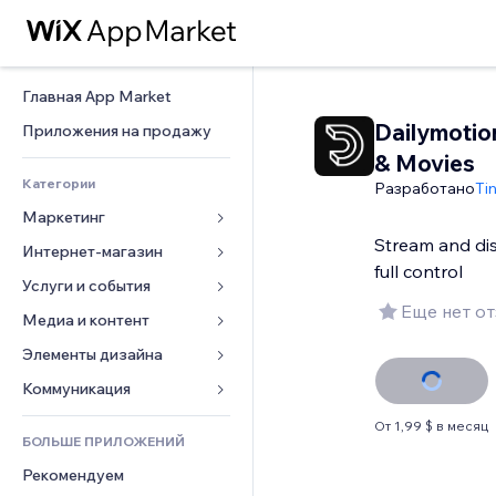
Главная App Market
Dailymotio
Приложения на продажу
& Movies
Категории
Разработано
Ti
Маркетинг
Stream and dis
Интернет-магазин
Реклама
full control
Моб. версия
Услуги и события
Приложения для магазинов
Еще нет о
Веб-аналитика
Доставка
Медиа и контент
Отели
Соцсети
Кнопки продаж
События
Элементы дизайна
Галерея
SEO
Онлайн-курсы
Рестораны
Музыка
Карты и навигация
Коммуникация 
Вовлеченность
Печать по требованию
Недвижимость
Подкасты
Конфиденциальность и 
Формы
От 1,99 $ в месяц
безопасность
Списки сайтов
Бухгалтерский учет
БОЛЬШЕ ПРИЛОЖЕНИЙ
Онлайн-запись
Фотография
Блог
Часы
Эл. почта
Купоны и лояльность
Рекомендуем
Видео
Опросы