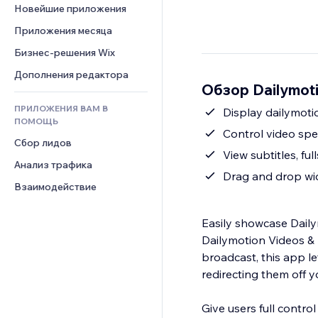
Шаблоны страниц
Конверсия
Складские услуги
Новейшие приложения
PDF
Чат
Эффекты фото
Дропшиппинг
Обмен файлами
Приложения месяца
Комментарии
Кнопки и Меню
Цены и подписки
Новости
Бизнес-решения Wix
Телефон
Баннеры и значки
Краудфандинг
Контент-сервисы
Сообщество
Дополнения редактора
Калькуляторы
Еда и напитки
Обзор Dailymoti
Эффекты текста
Отзывы и комментарии
Поиск
ПРИЛОЖЕНИЯ ВАМ В
Display dailymoti
Управление отношениями с 
Погода
ПОМОЩЬ
клиентом (CRM)
Control video spe
Графики и таблицы
Сбор лидов
View subtitles, fu
Анализ трафика
Drag and drop wid
Взаимодействие
Easily showcase Dailym
Dailymotion Videos & 
broadcast, this app le
redirecting them off y
Give users full control