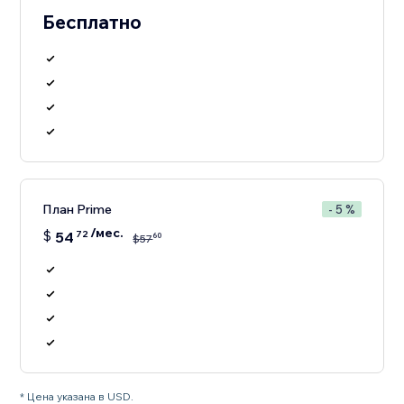
Бесплатно
План Prime
- 5 %
/мес.
$
54
72
60
$
57
* Цена указана в USD.