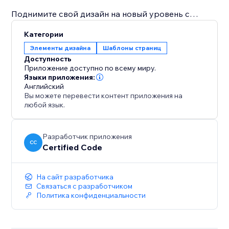
Поднимите свой дизайн на новый уровень с
Dividers: Animated & Stunning уже сегодня и
Категории
позвольте вашему сайту заявить о себе.
Элементы дизайна
Шаблоны страниц
Доступность
Приложение доступно по всему миру.
Языки приложения:
Английский
Вы можете перевести контент приложения на
любой язык.
Разработчик приложения
CC
Certified Code
На сайт разработчика
Связаться с разработчиком
Политика конфиденциальности