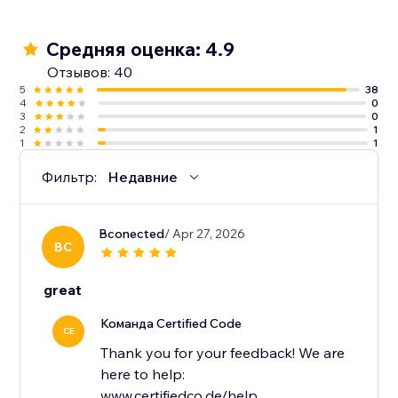
Средняя оценка: 4.9
Отзывов: 40
5
38
4
0
3
0
2
1
1
1
Фильтр:
Недавние
Bconected
/ Apr 27, 2026
BC
great
Команда Certified Code
CE
Thank you for your feedback! We are
here to help:
www.certifiedco.de/help