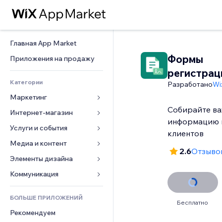
Главная App Market
Формы
Приложения на продажу
регистрац
Категории
Разработано
Wi
Маркетинг
Собирайте в
Интернет-магазин
Реклама
информацию 
Моб. версия
Услуги и события
Приложения для магазинов
клиентов
Веб-аналитика
Доставка
Медиа и контент
Отели
2.6
Отзывов
Соцсети
Кнопки продаж
События
Элементы дизайна
Галерея
SEO
Онлайн-курсы
Рестораны
Музыка
Карты и навигация
Коммуникация 
Вовлеченность
Печать по требованию
Недвижимость
Подкасты
Конфиденциальность и 
Формы
безопасность
Списки сайтов
Бухгалтерский учет
БОЛЬШЕ ПРИЛОЖЕНИЙ
Онлайн-запись
Фотография
Блог
Бесплатно
Часы
Эл. почта
Купоны и лояльность
Рекомендуем
Видео
Опросы