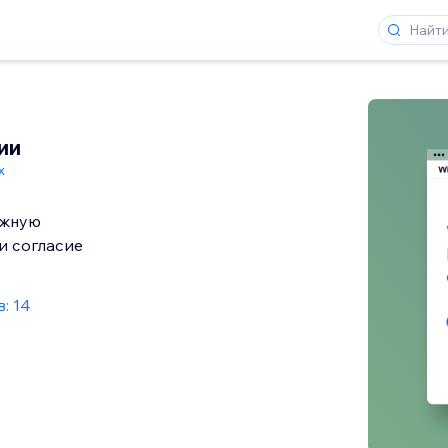
ии
x
ажную
и согласие
: 14