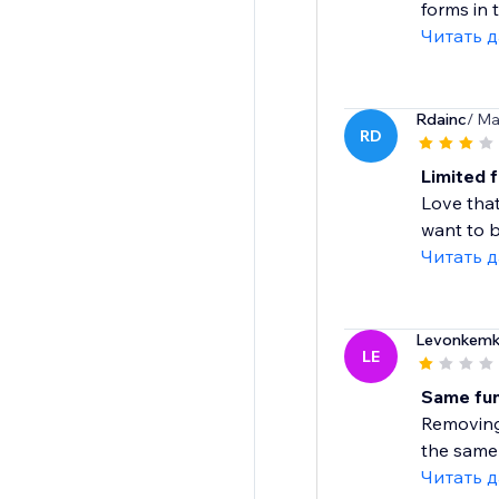
forms in 
Читать 
Rdainc
/ Ma
RD
Limited f
Love that
want to b
Читать 
Levonkemk
LE
Same func
Removing 
the same 
Читать 