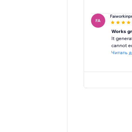
Faiworkinp
FA
Works g
It genera
cannot edi
Читать 