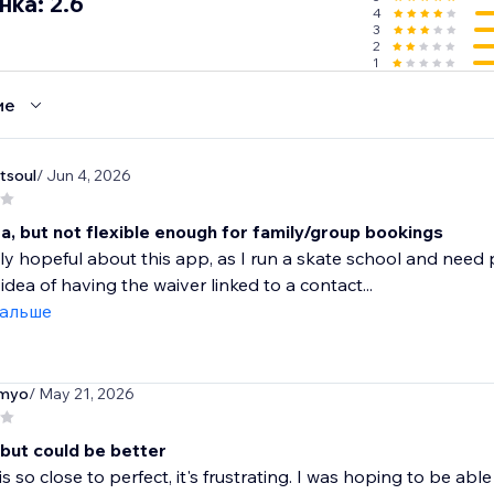
ка: 2.6
4
3
2
1
ие
htsoul
/ Jun 4, 2026
a, but not flexible enough for family/group bookings
lly hopeful about this app, as I run a skate school and need
 idea of having the waiver linked to a contact...
дальше
wmyo
/ May 21, 2026
 but could be better
is so close to perfect, it's frustrating. I was hoping to be abl