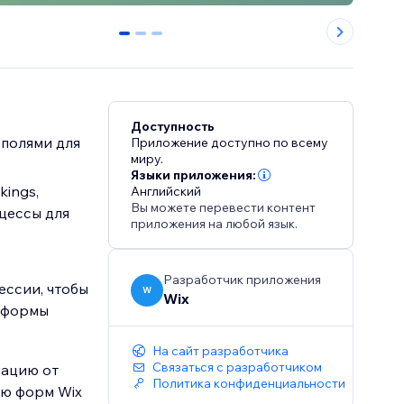
0
1
2
Доступность
 полями для
Приложение доступно по всему
миру.
Языки приложения:
kings,
Английский
Вы можете перевести контент
цессы для
приложения на любой язык.
Разработчик приложения
ессии, чтобы
W
Wix
в формы
На сайт разработчика
Связаться с разработчиком
мацию от
Политика конфиденциальности
ью форм Wix