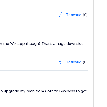
Полезно
(0)
 on the Wix app though? That's a huge downside. I
Полезно
(0)
to upgrade my plan from Core to Business to get