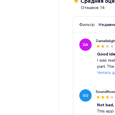
Средняя оцен
Отзывов: 14
Фильтр:
Недавн
Daniellelig
DA
Good ide
I was rea
part. The
Читать 
Soundflo
SO
Not bad,
This app 