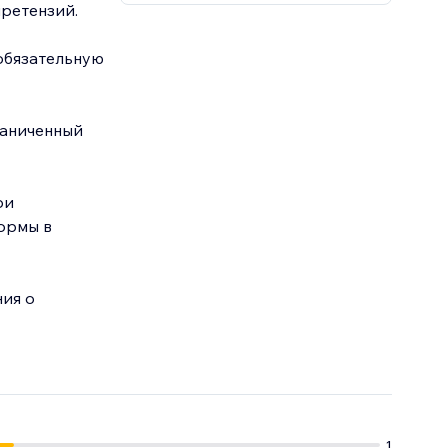
претензий.
еобязательную
раниченный
ри
ормы в
ния о
1