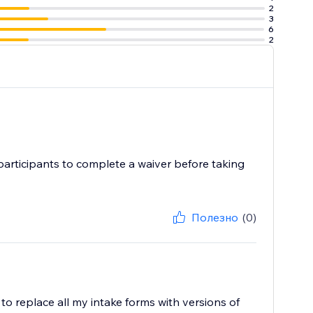
2
3
6
2
 participants to complete a waiver before taking
Полезно
(0)
e to replace all my intake forms with versions of