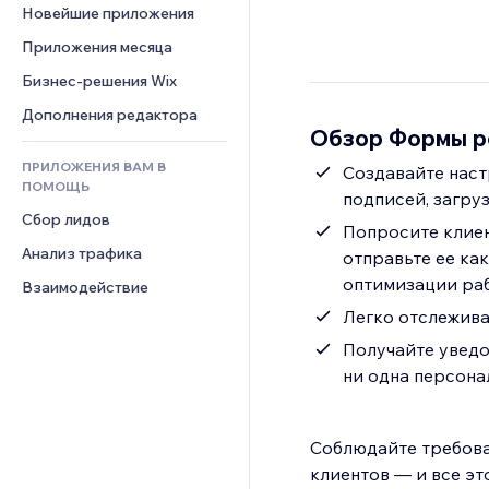
Шаблоны страниц
Конверсия
Складские услуги
Новейшие приложения
PDF
Чат
Эффекты фото
Дропшиппинг
Обмен файлами
Приложения месяца
Комментарии
Кнопки и Меню
Цены и подписки
Новости
Бизнес-решения Wix
Телефон
Баннеры и значки
Краудфандинг
Контент-сервисы
Сообщество
Дополнения редактора
Калькуляторы
Еда и напитки
Обзор Формы р
Эффекты текста
Отзывы и комментарии
Поиск
ПРИЛОЖЕНИЯ ВАМ В
Создавайте наст
Управление отношениями с 
Погода
ПОМОЩЬ
клиентом (CRM)
подписей, загру
Графики и таблицы
Сбор лидов
Попросите клиен
Анализ трафика
отправьте ее ка
оптимизации ра
Взаимодействие
Легко отслежива
Получайте уведо
ни одна персона
Соблюдайте требова
клиентов — и все э