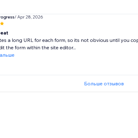
rogress
/ Apr 28, 2026
reat
tes a long URL for each form, so its not obvious until you co
t the form within the site editor...
дальше
Больше отзывов