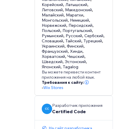
Корейский
,
Латышский
,
Литовский
,
Македонский
,
Малайский
,
Маратхи
,
Монгольский
,
Немецкий
,
Норвежский
,
Персидский
,
Польский
,
Португальский
,
Румынский
,
Русский
,
Сербский
,
Словацкий
,
Тайский
,
Турецкий
,
Украинский
,
Финский
,
Французский
,
Хинди
,
Хорватский
,
Чешский
,
Шведский
,
Эстонский
,
Японский
,
Tagalog
Вы можете перевести контент
приложения на любой язык.
Требования к сайту:
-
Wix Stores
Разработчик приложения
CC
Certified Code
На сайт разработчика