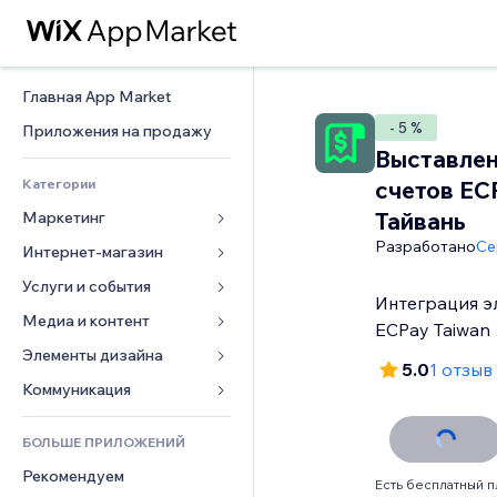
Главная App Market
- 5 %
Приложения на продажу
Выставле
Категории
счетов EC
Тайвань
Маркетинг
Разработано
Ce
Интернет-магазин
Реклама
Моб. версия
Услуги и события
Приложения для магазинов
Интеграция э
Веб-аналитика
Доставка
Медиа и контент
Отели
ECPay Taiwan
Соцсети
Кнопки продаж
События
Элементы дизайна
Галерея
5.0
1 отзыв
SEO
Онлайн-курсы
Рестораны
Музыка
Карты и навигация
Коммуникация 
Вовлеченность
Печать по требованию
Недвижимость
Подкасты
Конфиденциальность и 
Формы
безопасность
Списки сайтов
Бухгалтерский учет
БОЛЬШЕ ПРИЛОЖЕНИЙ
Онлайн-запись
Фотография
Блог
Часы
Эл. почта
Купоны и лояльность
Рекомендуем
Видео
Опросы
Есть бесплатный п