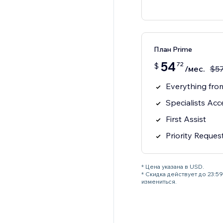
План Prime
54
72
$
/мес.
$
5
Everything from
Specialists Acc
First Assist
Priority Reques
* Цена указана в USD.
* Скидка действует до 23:
измениться.