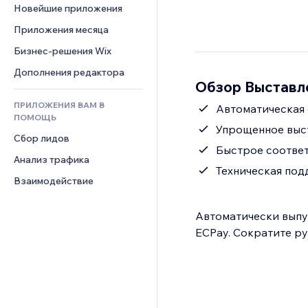
Шаблоны страниц
Конверсия
Складские услуги
Новейшие приложения
PDF
Чат
Эффекты фото
Дропшиппинг
Обмен файлами
Приложения месяца
Комментарии
Кнопки и Меню
Цены и подписки
Новости
Бизнес-решения Wix
Телефон
Баннеры и значки
Краудфандинг
Контент-сервисы
Сообщество
Дополнения редактора
Калькуляторы
Еда и напитки
Обзор Выставле
Эффекты текста
Отзывы и комментарии
Поиск
ПРИЛОЖЕНИЯ ВАМ В
Автоматическая 
Управление отношениями с 
Погода
ПОМОЩЬ
клиентом (CRM)
Упрощенное выс
Графики и таблицы
Сбор лидов
Быстрое соответ
Анализ трафика
Техническая по
Взаимодействие
Автоматически выпу
ECPay. Сократите ру