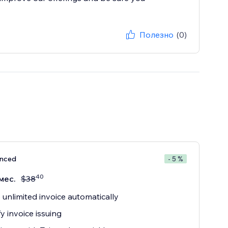
Полезно
(0)
nced
- 5 %
40
мес.
$
38
 unlimited invoice automatically
fy invoice issuing