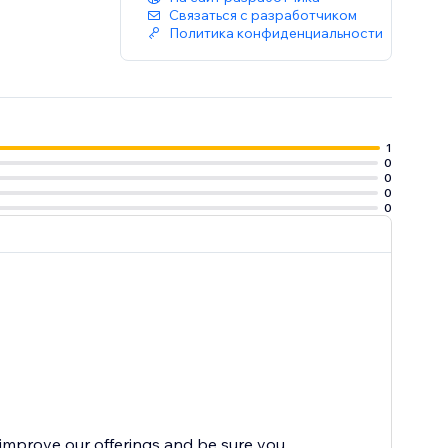
Связаться с разработчиком
Политика конфиденциальности
1
0
0
0
0
improve our offerings and be sure you