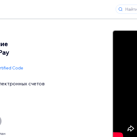
ние
Pay
rtified Code
лектронных счетов
лан