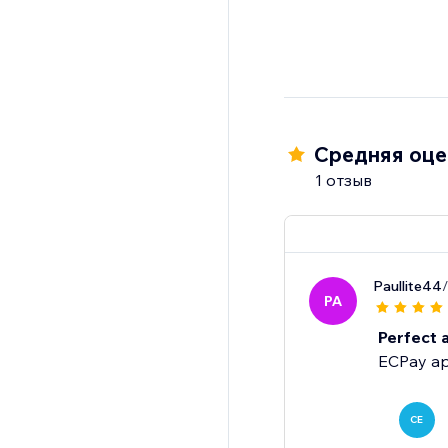
Средняя оцен
1 отзыв
Paullite44
PA
Perfect 
ECPay app
CE