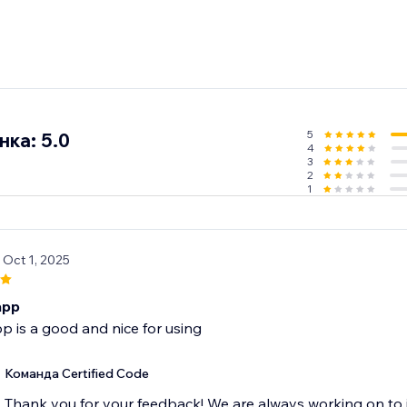
5
ка: 5.0
4
3
2
1
/ Oct 1, 2025
app
 is a good and nice for using
Команда Certified Code
Thank you for your feedback! We are always working on to 