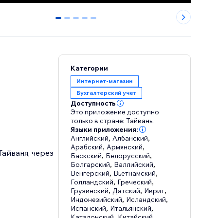
0
1
2
3
4
Категории
Интернет-магазин
Бухгалтерский учет
Доступность
Это приложение доступно
только в стране: Тайвань.
Языки приложения:
Английский
,
Албанский
,
Арабский
,
Армянский
,
айваня, через
Баскский
,
Белорусский
,
Болгарский
,
Валлийский
,
Венгерский
,
Вьетнамский
,
Голландский
,
Греческий
,
Грузинский
,
Датский
,
Иврит
,
Индонезийский
,
Исландский
,
Испанский
,
Итальянский
,
Каталонский
,
Китайский
,