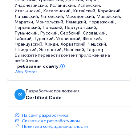
Индонезийский
,
Исландский
,
Испанский
,
Итальянский
,
Каталонский
,
Китайский
,
Корейский
,
Латышский
,
Литовский
,
Македонский
,
Малайский
,
Маратхи
,
Монгольский
,
Немецкий
,
Норвежский
,
Персидский
,
Польский
,
Португальский
,
Румынский
,
Русский
,
Сербский
,
Словацкий
,
Тайский
,
Турецкий
,
Украинский
,
Финский
,
Французский
,
Хинди
,
Хорватский
,
Чешский
,
Шведский
,
Эстонский
,
Японский
,
Tagalog
Вы можете перевести контент приложения на
любой язык.
Требования к сайту:
-
Wix Stores
Разработчик приложения
CC
Certified Code
На сайт разработчика
Связаться с разработчиком
Политика конфиденциальности