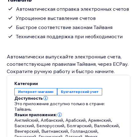
Автоматическая отправка электронных счетов
Упрощенное выставление счетов
Быстрое соответствие законам Тайваня
Техническая поддержка при необходимости
Автоматически выпускайте электронные счета,
соответствующие правилам Тайваня, через ECPay.
Сократите ручную работу и быстро начните.
Категории
Интернет-магазин
Бухгалтерский учет
Доступность
Это приложение доступно только в стране:
Тайвань.
Языки приложения:
Английский
,
Албанский
,
Арабский
,
Армянский
,
Баскский
,
Белорусский
,
Болгарский
,
Валлийский
,
Венгерский
,
Вьетнамский
,
Голландский
,
Греческий
,
Грузинский
,
Датский
,
Иврит
,