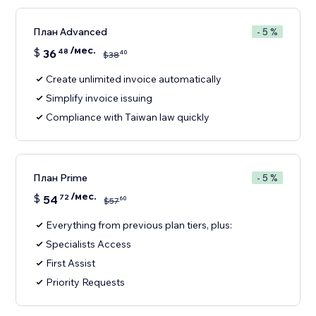
План Advanced
- 5 %
/мес.
$
36
48
40
$
38
Create unlimited invoice automatically
Simplify invoice issuing
Compliance with Taiwan law quickly
План Prime
- 5 %
/мес.
$
54
72
60
$
57
Everything from previous plan tiers, plus:
Specialists Access
First Assist
Priority Requests