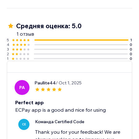
Средняя оценка: 5.0
1 отзыв
5
1
4
0
3
0
2
0
1
0
Paullite44
/ Oct 1, 2025
PA
Perfect app
ECPay app is a good and nice for using
Команда Certified Code
CE
Thank you for your feedback! We are