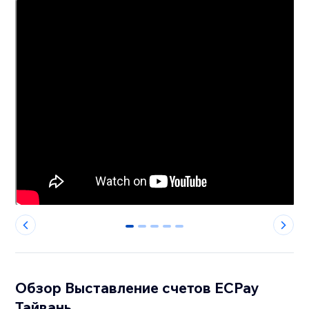
0
1
2
3
4
Обзор Выставление счетов ECPay
Тайвань