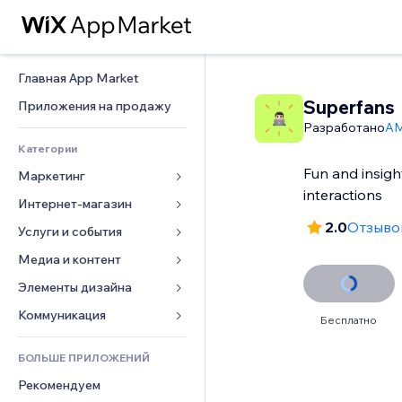
Главная App Market
Superfans
Приложения на продажу
Разработано
AM
Категории
Fun and insight
Маркетинг
interactions
Интернет-магазин
Реклама
2.0
Отзывов
Моб. версия
Услуги и события
Приложения для магазинов
Веб-аналитика
Доставка
Медиа и контент
Отели
Соцсети
Кнопки продаж
События
Элементы дизайна
Галерея
SEO
Онлайн-курсы
Рестораны
Музыка
Карты и навигация
Коммуникация 
Бесплатно
Вовлеченность
Печать по требованию
Недвижимость
Подкасты
Конфиденциальность и 
Формы
безопасность
Списки сайтов
Бухгалтерский учет
БОЛЬШЕ ПРИЛОЖЕНИЙ
Онлайн-запись
Фотография
Блог
Часы
Эл. почта
Купоны и лояльность
Рекомендуем
Видео
Опросы