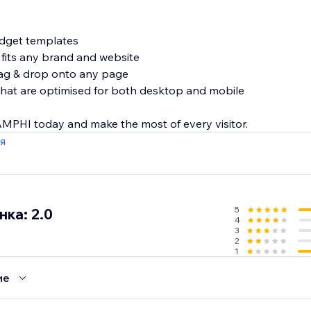
idget templates
 fits any brand and website
 drag & drop onto any page
hat are optimised for both desktop and mobile
я
5
ка: 2.0
4
3
2
1
ие