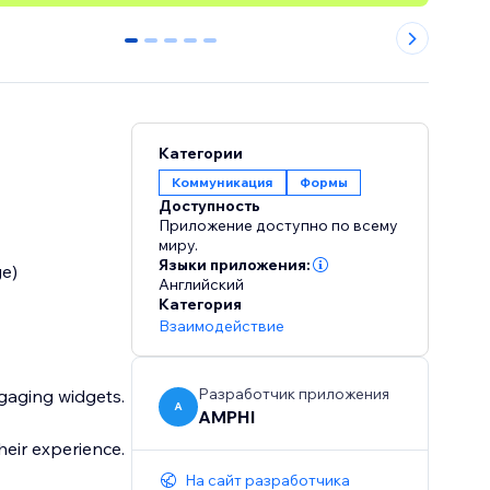
0
1
2
3
4
Категории
Коммуникация
Формы
Доступность
Приложение доступно по всему
миру.
Языки приложения:
ge)
Английский
Категория
Взаимодействие
Разработчик приложения
ngaging widgets.
A
AMPHI
heir experience.
На сайт разработчика