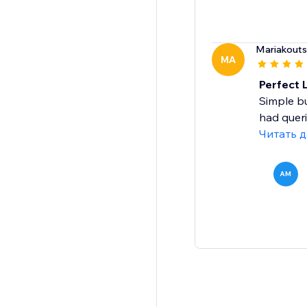
Mariakout
MA
Perfect L
Simple bu
had queri
Читать 
AM