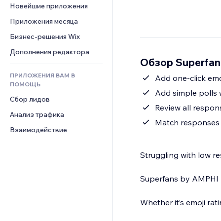
Шаблоны страниц
Конверсия
Складские услуги
Новейшие приложения
PDF
Чат
Эффекты фото
Дропшиппинг
Обмен файлами
Приложения месяца
Комментарии
Кнопки и Меню
Цены и подписки
Новости
Бизнес-решения Wix
Телефон
Баннеры и значки
Краудфандинг
Контент-сервисы
Сообщество
Дополнения редактора
Калькуляторы
Еда и напитки
Обзор Superfan
Эффекты текста
Отзывы и комментарии
Поиск
ПРИЛОЖЕНИЯ ВАМ В
Add one-click emo
Управление отношениями с 
Погода
ПОМОЩЬ
клиентом (CRM)
Add simple polls 
Графики и таблицы
Сбор лидов
Review all respon
Анализ трафика
Match responses t
Взаимодействие
Struggling with low r
Superfans by AMPHI he
Whether it’s emoji rat