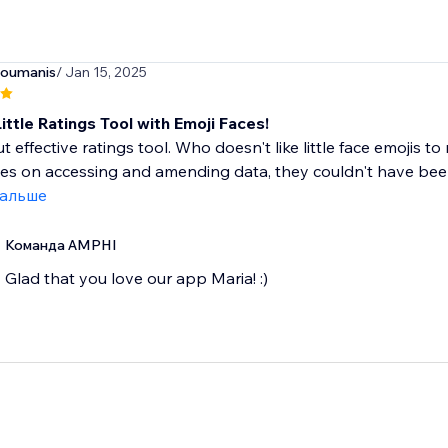
soumanis
/ Jan 15, 2025
ittle Ratings Tool with Emoji Faces!
t effective ratings tool. Who doesn't like little face emojis to
es on accessing and amending data, they couldn't have been
дальше
Команда AMPHI
Glad that you love our app Maria! :)