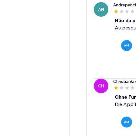
Andrepenc
AN
Não da p
As pesqu
AM
Christiank
CH
Ohne Fun
Die App f
AM