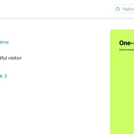
PHI
ful visitor
: 3