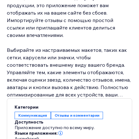
продукции, это приложение поможет вам
отображать их на вашем сайте без сбоев.
Импортируйте отзывы с помощью простой
ссылки или приглашайте клиентов делиться
своими впечатлениями.
Выбирайте из настраиваемых макетов, таких как
сетки, карусели или значки, чтобы
соответствовать внешнему виду вашего бренда.
Управляйте тем, какие элементы отображаются,
включая оценки звезд, количество отзывов, имена,
аватары и кнопки вызова к действию. Полностью
оптимизированные для всех устройств, ваши
отзывы всегда будут выглядеть безупречно,
Категории
помогая внушить уверенность и увеличить
Коммуникация
Отзывы и комментарии
конверсии.
Доступность
Приложение доступно по всему миру.
Постройте доверие – Отображайте аутентичные
Языки приложения:
Английский