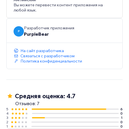
отзывы, чтобы усилить репутацию бренда.
Вы можете перевести контент приложения на
Увеличьте продажи – Используйте отзывы
любой язык.
клиентов для поощрения бронирований и
покупок.
Улучшите SEO – Свежий контент, созданный
Разработчик приложения
P
PurpleBear
пользователями, может повысить позиции в
поисковой выдаче.
Повысьте вовлеченность – Привлекайте
На сайт разработчика
посетителей образцовыми дисплеями отзывов.
Связаться с разработчиком
Политика конфиденциальности
Начните отображать отзывы на Facebook уже
сегодня, превращая обратную связь клиентов в
продажи.
Средняя оценка: 4.7
Отзывов: 7
5
6
4
0
3
1
2
0
1
0