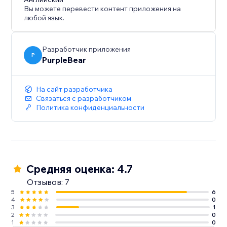
отзывы, чтобы усилить репутацию бренда.
Вы можете перевести контент приложения на
Увеличьте продажи – Используйте отзывы
любой язык.
клиентов для поощрения бронирований и
покупок.
Улучшите SEO – Свежий контент, созданный
Разработчик приложения
P
PurpleBear
пользователями, может повысить позиции в
поисковой выдаче.
Повысьте вовлеченность – Привлекайте
На сайт разработчика
посетителей образцовыми дисплеями отзывов.
Связаться с разработчиком
Политика конфиденциальности
Начните отображать отзывы на Facebook уже
сегодня, превращая обратную связь клиентов в
продажи.
Средняя оценка: 4.7
Отзывов: 7
5
6
4
0
3
1
2
0
1
0