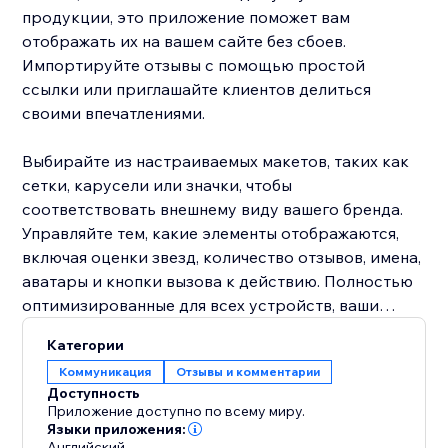
продукции, это приложение поможет вам
отображать их на вашем сайте без сбоев.
Импортируйте отзывы с помощью простой
ссылки или приглашайте клиентов делиться
своими впечатлениями.
Выбирайте из настраиваемых макетов, таких как
сетки, карусели или значки, чтобы
соответствовать внешнему виду вашего бренда.
Управляйте тем, какие элементы отображаются,
включая оценки звезд, количество отзывов, имена,
аватары и кнопки вызова к действию. Полностью
оптимизированные для всех устройств, ваши
отзывы всегда будут выглядеть безупречно,
Категории
помогая внушить уверенность и увеличить
Коммуникация
Отзывы и комментарии
конверсии.
Доступность
Приложение доступно по всему миру.
Постройте доверие – Отображайте аутентичные
Языки приложения:
Английский