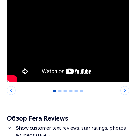
0
1
2
3
4
5
Обзор Fera Reviews
Show customer text reviews, star ratings, photos
& videos (UGC)