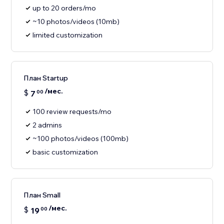
up to 20 orders/mo
~10 photos/videos (10mb)
limited customization
План Startup
/мес.
$
7
00
100 review requests/mo
2 admins
~100 photos/videos (100mb)
basic customization
План Small
/мес.
$
19
00