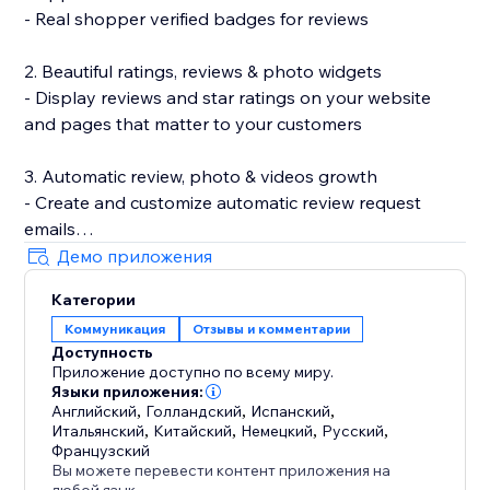
- Real shopper verified badges for reviews
2. Beautiful ratings, reviews & photo widgets
- Display reviews and star ratings on your website
and pages that matter to your customers
3. Automatic review, photo & videos growth
- Create and customize automatic review request
emails
- Incentivize review submissions with discounts (in-
Демо приложения
app) or loyalty points (with Smile.io)
Категории
- Let customers leave reviews directly on your site
Коммуникация
Отзывы и комментарии
Доступность
4. Search Engine (SEO) friendly reviews
Приложение доступно по всему миру.
- Show product ratings and reviews in Google and
Языки приложения:
other search engines
Английский
,
Голландский
,
Испанский
,
Итальянский
,
Китайский
,
Немецкий
,
Русский
,
- Export your reviews to Google Shopping
Французский
Вы можете перевести контент приложения на