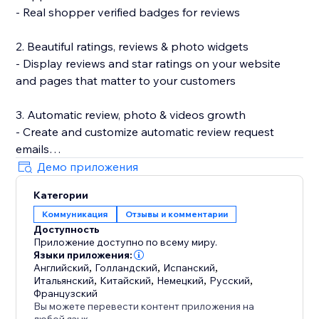
- Real shopper verified badges for reviews
2. Beautiful ratings, reviews & photo widgets
- Display reviews and star ratings on your website
and pages that matter to your customers
3. Automatic review, photo & videos growth
- Create and customize automatic review request
emails
- Incentivize review submissions with discounts (in-
Демо приложения
app) or loyalty points (with Smile.io)
Категории
- Let customers leave reviews directly on your site
Коммуникация
Отзывы и комментарии
Доступность
4. Search Engine (SEO) friendly reviews
Приложение доступно по всему миру.
- Show product ratings and reviews in Google and
Языки приложения:
other search engines
Английский
,
Голландский
,
Испанский
,
Итальянский
,
Китайский
,
Немецкий
,
Русский
,
- Export your reviews to Google Shopping
Французский
Вы можете перевести контент приложения на