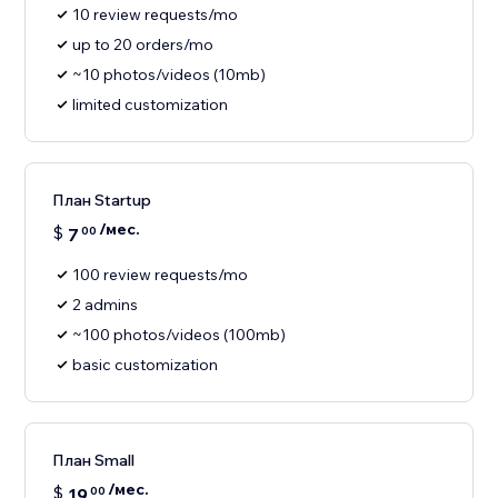
10 review requests/mo
up to 20 orders/mo
~10 photos/videos (10mb)
limited customization
План Startup
/мес.
$
7
00
100 review requests/mo
2 admins
~100 photos/videos (100mb)
basic customization
План Small
/мес.
$
19
00