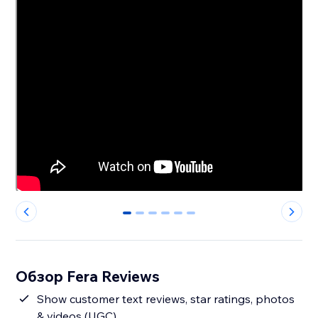
0
1
2
3
4
5
Обзор Fera Reviews
Show customer text reviews, star ratings, photos
& videos (UGC)