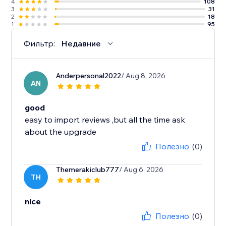
4
108
3
31
2
18
1
95
Фильтр:
Недавние
Anderpersonal2022
/ Aug 8, 2026
AN
good
easy to import reviews ,but all the time ask
about the upgrade
Полезно
(0)
Themerakiclub777
/ Aug 6, 2026
TH
nice
Полезно
(0)