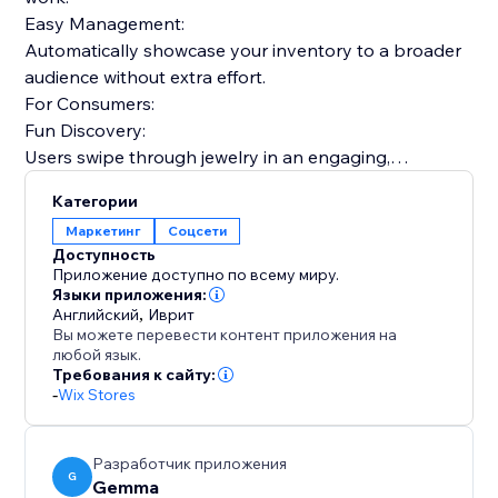
Easy Management:
Automatically showcase your inventory to a broader
audience without extra effort.
For Consumers:
Fun Discovery:
Users swipe through jewelry in an engaging,
personalized feed.
Категории
Visual Search:
Маркетинг
Соцсети
Our AI helps users find specific designs based on
Доступность
visual similarity.
Приложение доступно по всему миру.
Smart Matching:
Языки приложения:
Английский
,
Иврит
Your items are shown to users whose style profile
Вы можете перевести контент приложения на
matches your aesthetic.
любой язык.
Expand your reach beyond your website. Let Gemma
Требования к сайту:
-
Wix Stores
automatically showcase your jewelry to interested
users.
Разработчик приложения
G
Gemma