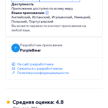
Улучшение SEO – Свежий пользовательский
Доступность
контент обеспечивает лучшую видимость в
Приложение доступно по всему миру.
поиске.
Языки приложения:
Английский
,
Испанский
,
Итальянский
,
Немецкий
,
Польский
,
Португальский
Начните показывать отзывы Google уже сегодня и
Вы можете перевести контент приложения на
поднимите свой бренд с помощью реальных
любой язык.
голосов клиентов. Укрепите доверие, увеличьте
продажи и придайте вашему сайту
Разработчик приложения
профессиональный вид с настраиваемыми
P
PurpleBear
отзывами.
На сайт разработчика
Связаться с разработчиком
Политика конфиденциальности
Средняя оценка: 4.8