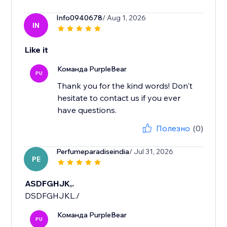
Info0940678
/ Aug 1, 2026
IN
Like it
Команда PurpleBear
PU
Thank you for the kind words! Don't
hesitate to contact us if you ever
have questions.
Полезно
(0)
Perfumeparadiseindia
/ Jul 31, 2026
PE
ASDFGHJK,.
DSDFGHJKL./
Команда PurpleBear
PU