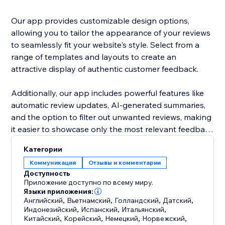
Our app provides customizable design options,
allowing you to tailor the appearance of your reviews
to seamlessly fit your website's style. Select from a
range of templates and layouts to create an
attractive display of authentic customer feedback.
Additionally, our app includes powerful features like
automatic review updates, AI-generated summaries,
and the option to filter out unwanted reviews, making
it easier to showcase only the most relevant feedback
to your customers.
Категории
Коммуникация
Отзывы и комментарии
Доступность
Приложение доступно по всему миру.
Языки приложения:
Английский
,
Вьетнамский
,
Голландский
,
Датский
,
Индонезийский
,
Испанский
,
Итальянский
,
Китайский
,
Корейский
,
Немецкий
,
Норвежский
,