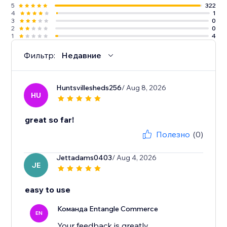
5
322
4
1
3
0
2
0
1
4
Фильтр:
Недавние
Huntsvillesheds256
/ Aug 8, 2026
HU
great so far!
Полезно
(0)
Jettadams0403
/ Aug 4, 2026
JE
easy to use
Команда Entangle Commerce
EN
Your feedback is greatly