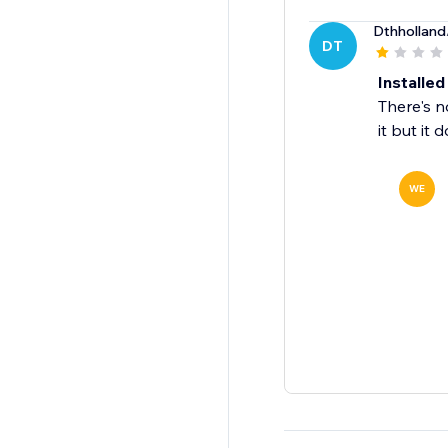
Dthholland
DT
Installed
There's n
it but it 
WE