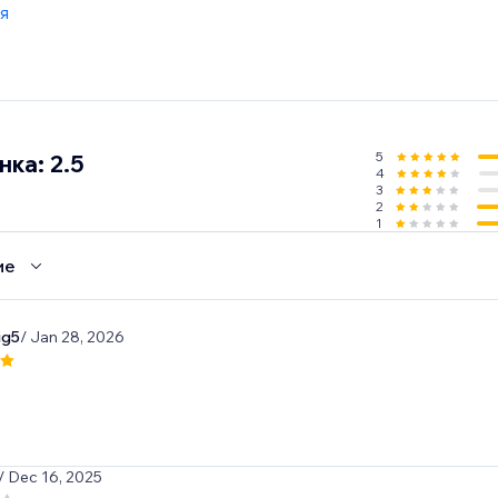
я
5
ка: 2.5
4
3
2
1
ие
ig5
/ Jan 28, 2026
/ Dec 16, 2025