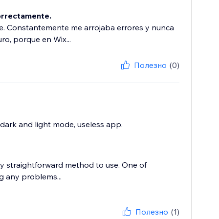
orrectamente.
ode. Constantemente me arrojaba errores y nunca
ro, porque en Wix...
Полезно
(0)
e dark and light mode, useless app.
tty straightforward method to use. One of
ng any problems...
Полезно
(1)