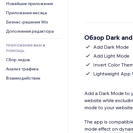
Шаблоны страниц
Конверсия
Складские услуги
Новейшие приложения
PDF
Чат
Эффекты фото
Дропшиппинг
Обмен файлами
Приложения месяца
Комментарии
Кнопки и Меню
Цены и подписки
Новости
Бизнес-решения Wix
Телефон
Баннеры и значки
Краудфандинг
Контент-сервисы
Сообщество
Дополнения редактора
Калькуляторы
Еда и напитки
Обзор Dark and
Эффекты текста
Отзывы и комментарии
Поиск
ПРИЛОЖЕНИЯ ВАМ В
Add Dark Mode
Управление отношениями с 
Погода
ПОМОЩЬ
клиентом (CRM)
Add Light Mode
Графики и таблицы
Сбор лидов
Invert Color The
Анализ трафика
Lightweight App 
Взаимодействие
Add a Dark Mode to you
website while excludin
mode to your website
The app is compatible 
mode effect on dynami