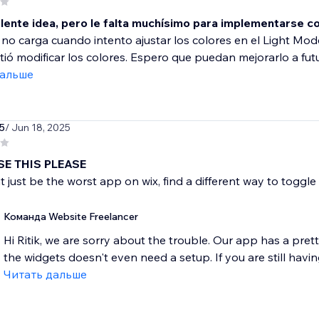
lente idea, pero le falta muchísimo para implementarse c
 no carga cuando intento ajustar los colores en el Light M
ió modificar los colores. Espero que puedan mejorarlo a futu
дальше
5
/ Jun 18, 2025
SE THIS PLEASE
t just be the worst app on wix, find a different way to toggl
Команда Website Freelancer
Hi Ritik, we are sorry about the trouble. Our app has a pre
the widgets doesn't even need a setup. If you are still havi
Читать дальше