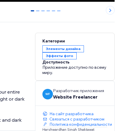
0
1
2
3
4
5
Категории
Элементы дизайна
Эффекты фото
Доступность
Приложение доступно по всему
миру.
Разработчик приложения
our entire
WF
Website Freelancer
ight or dark
На сайт разработчика
Связаться с разработчиком
t and dark
Политика конфиденциальности
Harshwardhan Singh Shaktawat