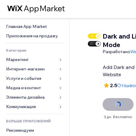
Главная App Market
Dark and L
Приложения на продажу
Mode
Категории
Разработано
We
Маркетинг
Add Dark and 
Интернет-магазин
Реклама
Website
Моб. версия
Услуги и события
Приложения для магазинов
2.5
Отзывов
Веб-аналитика
Доставка
Медиа и контент
Отели
Соцсети
Кнопки продаж
События
Элементы дизайна
Галерея
SEO
Онлайн-курсы
Рестораны
Музыка
Карты и навигация
Коммуникация 
Вовлеченность
Печать по требованию
Недвижимость
Подкасты
Конфиденциальность и 
Формы
3 дн. бесплатно
безопасность
Списки сайтов
Бухгалтерский учет
БОЛЬШЕ ПРИЛОЖЕНИЙ
Онлайн-запись
Фотография
Блог
Часы
Эл. почта
Купоны и лояльность
Рекомендуем
Видео
Опросы