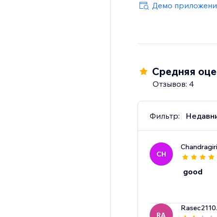
Демо приложени
Средняя оцен
Отзывов: 4
Фильтр:
Недавн
Chandragir
CH
good
Rasec2110
RA