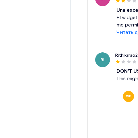
Una exce
El widget
me permit
Читать 
Rithikrrao2
RI
DON'T U
This migh
WE