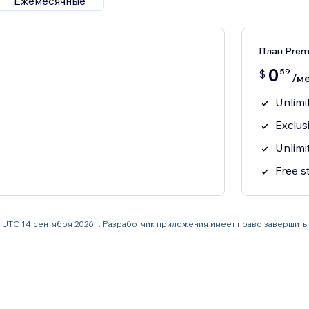
Ежемесячные
План Pre
0
59
$
/ме
Unlimi
Exclus
Unlimi
Free s
59 UTC 14 сентября 2026 г. Разработчик приложения имеет право завершит