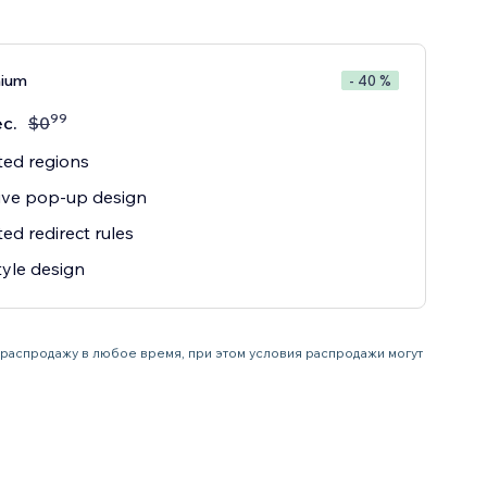
mium
- 40 %
99
с.
$
0
ted regions
ive pop-up design
ted redirect rules
tyle design
ь распродажу в любое время, при этом условия распродажи могут