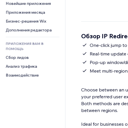
Шаблоны страниц
Конверсия
Складские услуги
Новейшие приложения
PDF
Чат
Эффекты фото
Дропшиппинг
Обмен файлами
Приложения месяца
Комментарии
Кнопки и Меню
Цены и подписки
Новости
Бизнес-решения Wix
Телефон
Баннеры и значки
Краудфандинг
Контент-сервисы
Сообщество
Дополнения редактора
Калькуляторы
Еда и напитки
Обзор IP Redire
Эффекты текста
Отзывы и комментарии
Поиск
ПРИЛОЖЕНИЯ ВАМ В
One-click jump to 
Управление отношениями с 
Погода
ПОМОЩЬ
клиентом (CRM)
Real-time update
Графики и таблицы
Сбор лидов
Pop-up window/dir
Анализ трафика
Meet multi-region 
Взаимодействие
Choose between an uno
your preferred user e
Both methods are desi
between regions.
Ideal for businesses o