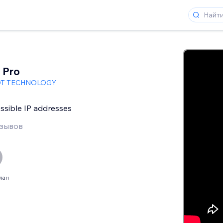
 Pro
T TECHNOLOGY
ssible IP addresses
тзывов
лан