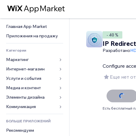
Главная App Market
- 40 %
Приложения на продажу
IP Redirect
Разработано
HD
Категории
Маркетинг
Configure acce
Интернет-магазин
Реклама
Еще нет о
Моб. версия
Услуги и события
Приложения для магазинов
Веб-аналитика
Доставка
Медиа и контент
Отели
Соцсети
Кнопки продаж
События
Элементы дизайна
Галерея
SEO
Онлайн-курсы
Рестораны
Музыка
Карты и навигация
Коммуникация 
Есть бесплатный п
Вовлеченность
Печать по требованию
Недвижимость
Подкасты
Конфиденциальность и 
Формы
безопасность
Списки сайтов
Бухгалтерский учет
БОЛЬШЕ ПРИЛОЖЕНИЙ
Онлайн-запись
Фотография
Блог
Часы
Эл. почта
Купоны и лояльность
Рекомендуем
Видео
Опросы