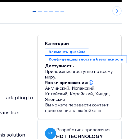
0
1
2
3
4
5
Категории
Элементы дизайна
Конфиденциальность и безопасность
Доступность
Приложение доступно по всему
миру.
Языки приложения:
Английский
,
Испанский
,
Китайский
,
Корейский
,
Хинди
,
ct—adapting to
Японский
Вы можете перевести контент
приложения на любой язык.
ransition
Разработчик приложения
HT
his solution
HDT TECHNOLOGY