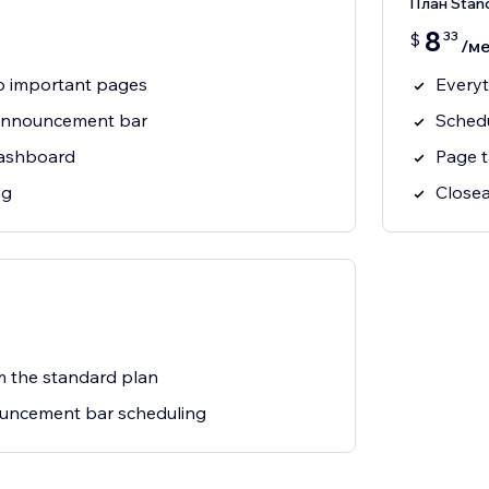
План Stan
8
33
$
/ме
to important pages
Everyt
announcement bar
Sched
dashboard
Page t
ng
Closea
m the standard plan
uncement bar scheduling