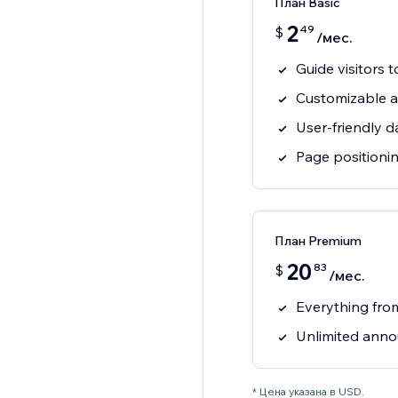
План Basic
2
49
$
/мес.
Guide visitors 
Customizable 
User-friendly 
Page positioni
План Premium
20
83
$
/мес.
Everything fro
Unlimited anno
* Цена указана в USD.