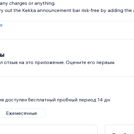
t any charges or anything.
ry out the Kekka announcement bar risk-free by adding the 
я
вы
л отзыв на это приложение. Оцените его первым.
я доступен бесплатный пробный период 14 дн.
Ежемесячные