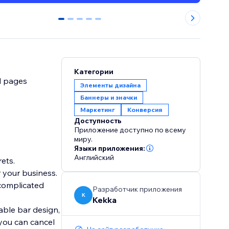
0
1
2
3
4
Категории
d pages
Элементы дизайна
Баннеры и значки
Маркетинг
Конверсия
Доступность
Приложение доступно по всему
миру.
Языки приложения:
Английский
ets.
 your business.
complicated
Разработчик приложения
K
Kekka
zable bar design,
you can cancel