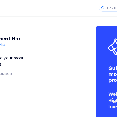
ent Bar
kka
 to your most
s
тзывов