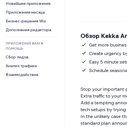
Шаблоны страниц
Конверсия
Складские услуги
Новейшие приложения
PDF
Чат
Эффекты фото
Дропшиппинг
Обмен файлами
Приложения месяца
Комментарии
Кнопки и Меню
Цены и подписки
Новости
Бизнес-решения Wix
Телефон
Баннеры и значки
Краудфандинг
Контент-сервисы
Сообщество
Дополнения редактора
Калькуляторы
Еда и напитки
Обзор Kekka A
Эффекты текста
Отзывы и комментарии
Поиск
ПРИЛОЖЕНИЯ ВАМ В
Get more business
Управление отношениями с 
Погода
ПОМОЩЬ
клиентом (CRM)
Create urgency b
Графики и таблицы
Сбор лидов
Easy 5 minute set
Анализ трафика
Schedule seasona
Взаимодействие
Stop your important p
Extra traffic to your
Add a tempting annou
tech setups by tryin
In the unlikely case t
standard plan announ