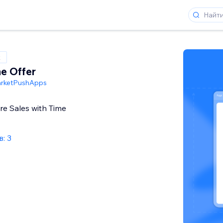
x
me Offer
rketPushApps
e Sales with Time
: 3