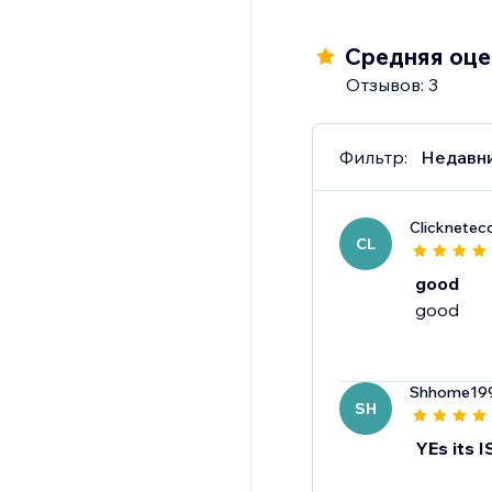
Средняя оцен
Отзывов: 3
Фильтр:
Недавн
Clicknete
CL
good
good
Shhome19
SH
YEs its 