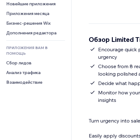
Шаблоны страниц
Конверсия
Складские услуги
Новейшие приложения
PDF
Чат
Эффекты фото
Дропшиппинг
Обмен файлами
Приложения месяца
Комментарии
Кнопки и Меню
Цены и подписки
Новости
Бизнес-решения Wix
Телефон
Баннеры и значки
Краудфандинг
Контент-сервисы
Сообщество
Дополнения редактора
Калькуляторы
Еда и напитки
Обзор Limited T
Эффекты текста
Отзывы и комментарии
Поиск
ПРИЛОЖЕНИЯ ВАМ В
Encourage quick p
Управление отношениями с 
Погода
ПОМОЩЬ
клиентом (CRM)
urgency
Графики и таблицы
Сбор лидов
Choose from 8 rea
Анализ трафика
looking polished 
Взаимодействие
Decide what happ
Monitor how your 
insights
Turn urgency into sale
Easily apply discoun