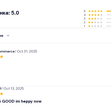
5
ка: 5.0
4
3
2
1
ие
commerce
/ Oct 31, 2025
9
/ Oct 13, 2025
IS GOOD im heppy now