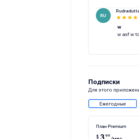
Rudradutt
RU
w
w asf w t
Подписки
Для этого приложени
Ежегодные
План Premium
3
99
$
/мес.