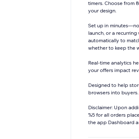
timers. Choose from 8 
your design.
Set up in minutes—no t
launch, or a recurring weekly deal, 
automatically to mat
whether to keep the wi
Real-time analytics h
your offers impact re
Designed to help stor
browsers into buyers.
Disclaimer: Upon addin
%5 for all orders plac
the app Dashboard and