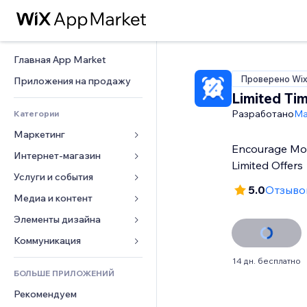
Главная App Market
Проверено Wi
Приложения на продажу
Limited Ti
Разработано
Ma
Категории
Маркетинг
Encourage Mor
Интернет-магазин
Реклама
Limited Offers
Моб. версия
Услуги и события
Приложения для магазинов
5.0
Отзывов
Веб-аналитика
Доставка
Медиа и контент
Отели
Соцсети
Кнопки продаж
События
Элементы дизайна
Галерея
SEO
Онлайн-курсы
Рестораны
Музыка
Карты и навигация
Коммуникация 
Вовлеченность
Печать по требованию
Недвижимость
Подкасты
Конфиденциальность и 
Формы
14 дн. бесплатно
безопасность
Списки сайтов
Бухгалтерский учет
БОЛЬШЕ ПРИЛОЖЕНИЙ
Онлайн-запись
Фотография
Блог
Часы
Эл. почта
Купоны и лояльность
Рекомендуем
Видео
Опросы