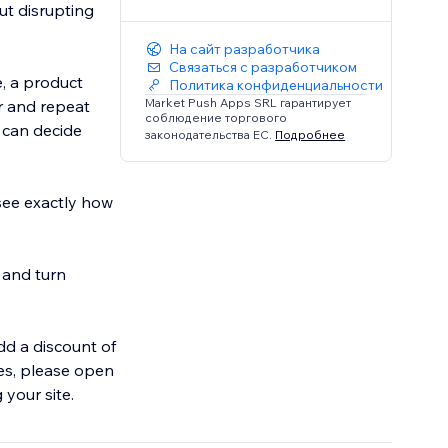
ut disrupting
На сайт разработчика
Связаться с разработчиком
e, a product
Политика конфиденциальности
Market Push Apps SRL гарантирует
соблюдение торгового
 can decide
законодательства ЕС.
Подробнее
see exactly how
 and turn
dd a discount of
ues, please open
your site.