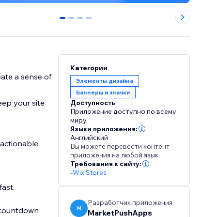
0
1
2
3
Категории
eate a sense of
Элементы дизайна
Баннеры и значки
eep your site
Доступность
Приложение доступно по всему
миру.
Языки приложения:
Английский
 actionable
Вы можете перевести контент
приложения на любой язык.
Требования к сайту:
-
Wix Stores
fast.
Разработчик приложения
M
d countdown
MarketPushApps