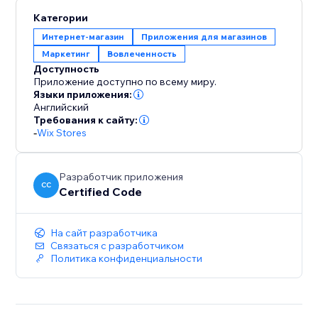
упрощает доставку и радует клиентов. Это
Категории
быстро, безопасно и без усилий как для владельца
Интернет-магазин
Приложения для магазинов
магазина, так и для покупателя.\n\nДобавьте My
Маркетинг
Вовлеченность
Downloads на свой сайт, чтобы улучшить
Доступность
клиентский опыт, повысить доверие и
Приложение доступно по всему миру.
предоставить элегантный удобный центр загрузок
Языки приложения:
Английский
для ваших цифровых товаров.
Требования к сайту:
-
Wix Stores
Разработчик приложения
CC
Certified Code
На сайт разработчика
Связаться с разработчиком
Политика конфиденциальности