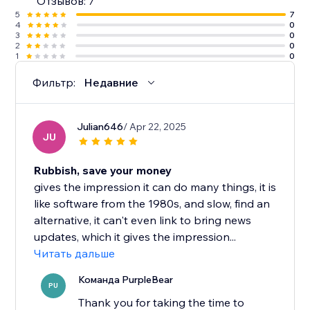
Отзывов: 7
5
7
4
0
3
0
2
0
1
0
Фильтр:
Недавние
Julian646
/ Apr 22, 2025
JU
Rubbish, save your money
gives the impression it can do many things, it is
like software from the 1980s, and slow, find an
alternative, it can't even link to bring news
updates, which it gives the impression...
Читать дальше
Команда PurpleBear
PU
Thank you for taking the time to