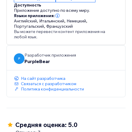
магазином, чтобы держать клиентов
Доступность
информированными и привлеченными.
Приложение доступно по всему миру.
Языки приложения:
Английский
,
Итальянский
,
Немецкий
,
Начните вовлекать посетителей сегодня с
Португальский
,
Французский
помощью привлекательных новостных лент.
Вы можете перевести контент приложения на
любой язык.
Разработчик приложения
P
PurpleBear
На сайт разработчика
Связаться с разработчиком
Политика конфиденциальности
Средняя оценка: 5.0