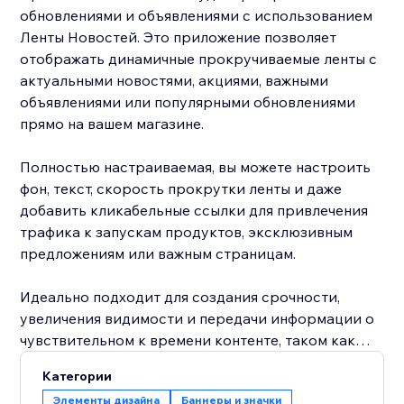
обновлениями и объявлениями с использованием
Ленты Новостей. Это приложение позволяет
отображать динамичные прокручиваемые ленты с
актуальными новостями, акциями, важными
объявлениями или популярными обновлениями
прямо на вашем магазине.
Полностью настраиваемая, вы можете настроить
фон, текст, скорость прокрутки ленты и даже
добавить кликабельные ссылки для привлечения
трафика к запускам продуктов, эксклюзивным
предложениям или важным страницам.
Идеально подходит для создания срочности,
увеличения видимости и передачи информации о
чувствительном к времени контенте, таком как
вспышечные распродажи и ежедневные акции,
Категории
Лента Новостей отлично интегрируется с вашим
Элементы дизайна
Баннеры и значки