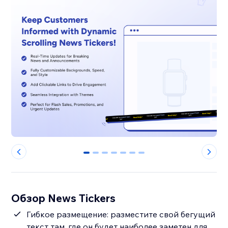
0
1
2
3
4
5
6
Обзор News Tickers
Гибкое размещение: разместите свой бегущий
текст там, где он будет наиболее заметен для