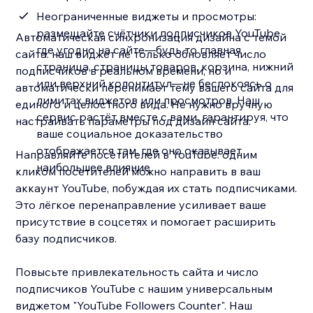
Неограниченные виджеты и просмотры:
размещайте счётчики подписчиков YouTube
Автоматическая синхронизация дизайна с темой
где угодно на сайте—будь то главная
сайта: наш виджет не только обновляет число
страница, страницы товаров, корзина, нижний
подписчиков в реальном времени, но и
или верхний колонтитул—не беспокоясь о
автоматически перенимает тему вашего сайта для
лимитах виджетов или просмотров. Наш
единого и целостного вида. Не нужно вручную
сервис растёт вместе с вами, гарантируя, что
настраивать параметры под дизайн сайта.
ваше социальное доказательство
отображается там, где оно оказывает
Направляйте посетителей в YouTube: одним
наибольшее влияние
кликом посетителей можно направить в ваш
аккаунт YouTube, побуждая их стать подписчиками.
Это лёгкое перенаправление усиливает ваше
присутствие в соцсетях и помогает расширить
базу подписчиков.
Повысьте привлекательность сайта и число
подписчиков YouTube с нашим универсальным
виджетом "YouTube Followers Counter". Наш