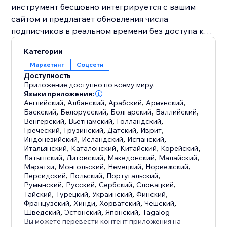
инструмент бесшовно интегрируется с вашим
сайтом и предлагает обновления числа
подписчиков в реальном времени без доступа к
аккаунту.
Категории
Маркетинг
Соцсети
Покажите свою популярность в YouTube с
Доступность
"YouTube Followers Counter" и превратите свой
Приложение доступно по всему миру.
сайт в центр социального взаимодействия и
Языки приложения:
Английский
,
Албанский
,
Арабский
,
Армянский
,
роста бренда.
Баскский
,
Белорусский
,
Болгарский
,
Валлийский
,
Венгерский
,
Вьетнамский
,
Голландский
,
Греческий
,
Грузинский
,
Датский
,
Иврит
,
Индонезийский
,
Исландский
,
Испанский
,
Итальянский
,
Каталонский
,
Китайский
,
Корейский
,
Латышский
,
Литовский
,
Македонский
,
Малайский
,
Маратхи
,
Монгольский
,
Немецкий
,
Норвежский
,
Персидский
,
Польский
,
Португальский
,
Румынский
,
Русский
,
Сербский
,
Словацкий
,
Тайский
,
Турецкий
,
Украинский
,
Финский
,
Французский
,
Хинди
,
Хорватский
,
Чешский
,
Шведский
,
Эстонский
,
Японский
,
Tagalog
Вы можете перевести контент приложения на