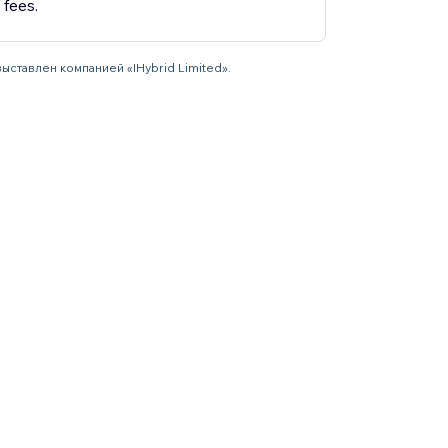
fees.
выставлен компанией «IHybrid Limited».