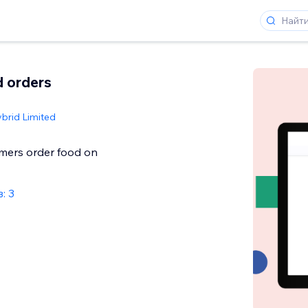
d orders
ybrid Limited
omers order food on
: 3