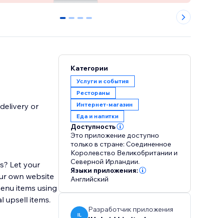
0
1
2
3
Категории
Услуги и события
Рестораны
Интернет-магазин
delivery or
Еда и напитки
Доступность
Это приложение доступно
только в стране: Соединенное
Королевство Великобритании и
Северной Ирландии.
s? Let your
Языки приложения:
your own website
Английский
menu items using
l upsell items.
Разработчик приложения
IL