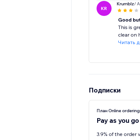
Krumblz
/ 
KR
Good but
This is g
clear on 
Читать 
Подписки
План Online ordering
Pay as you go
3.9% of the order 