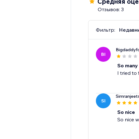
Средняя оцен
Отзывов: 3
Фильтр:
Недавн
Bigdaddyfo
BI
So many
I tried t
Simranjeet
SI
So nice
So nice w