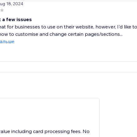
Aug 18, 2024
 a few issues
reat for businesses to use on their website, however, I'd like 
how to customise and change certain pages/sections...
дальше
value including card processing fees. No