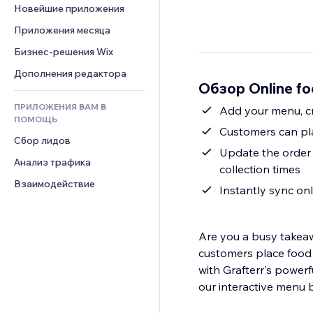
Шаблоны страниц
Конверсия
Складские услуги
Новейшие приложения
PDF
Чат
Эффекты фото
Дропшиппинг
Обмен файлами
Приложения месяца
Комментарии
Кнопки и Меню
Цены и подписки
Новости
Бизнес-решения Wix
Телефон
Баннеры и значки
Краудфандинг
Контент-сервисы
Сообщество
Дополнения редактора
Калькуляторы
Еда и напитки
Обзор Online fo
Эффекты текста
Отзывы и комментарии
Поиск
ПРИЛОЖЕНИЯ ВАМ В
Add your menu, cr
Управление отношениями с 
Погода
ПОМОЩЬ
клиентом (CRM)
Customers can plac
Графики и таблицы
Сбор лидов
Update the order 
Анализ трафика
collection times
Взаимодействие
Instantly sync on
Are you a busy takeaw
customers place food &
with Grafterr's power
our interactive menu b