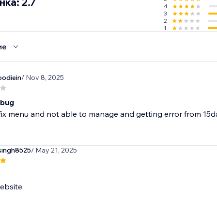
ка: 2.7
4
3
2
1
ие
odiein
/ Nov 8, 2025
 bug
o fix menu and not able to manage and getting error from 15
singh8525
/ May 21, 2025
ebsite.