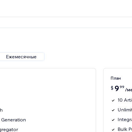
Ежемесячные
План
9
99
$
/м
10 Art
Unlimi
th
Integr
c Generation
Bulk P
gregator