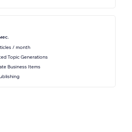
мес.
ticles / month
ted Topic Generations
ate Business Items
ublishing