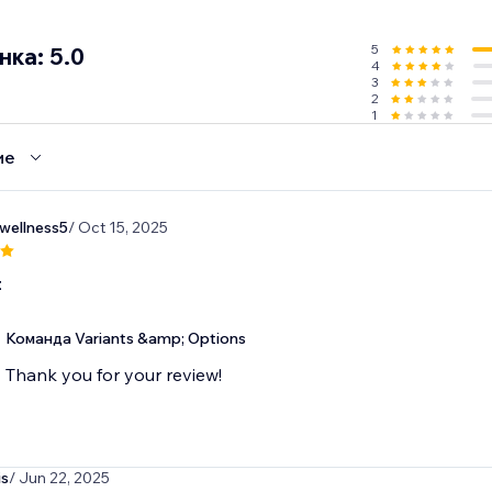
5
ка: 5.0
4
3
2
1
ие
wellness5
/ Oct 15, 2025
t
Команда Variants &amp; Options
Thank you for your review!
is
/ Jun 22, 2025