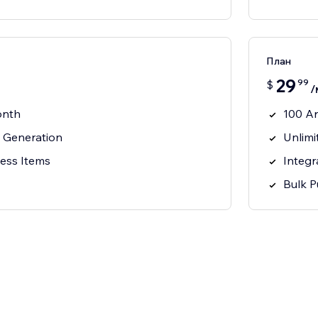
План
29
99
$
/
onth
100 Ar
c Generation
Unlimi
ness Items
Integr
Bulk P