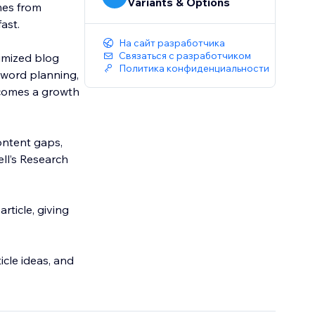
Variants & Options
mes from
ast.
На сайт разработчика
Связаться с разработчиком
imized blog
Политика конфиденциальности
yword planning,
ecomes a growth
ontent gaps,
ell’s Research
rticle, giving
icle ideas, and