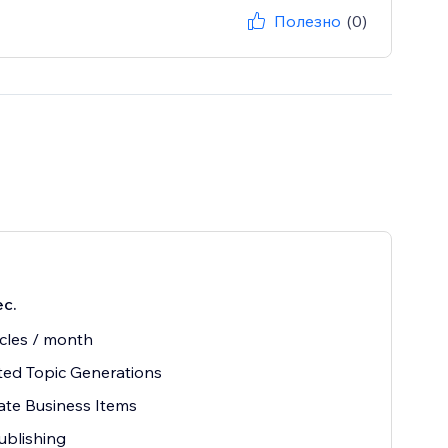
Полезно
(0)
ес.
icles / month
ted Topic Generations
ate Business Items
ublishing