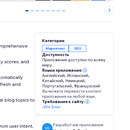
0
1
2
3
4
5
6
7
Категории
comprehensive
Маркетинг
SEO
Доступность
Приложение доступно по всему
ty scores, and
миру.
Языки приложения:
Английский
,
Испанский
,
tomatically
Китайский
,
Немецкий
,
 fresh and
Португальский
,
Французский
Вы можете перевести контент
приложения на любой язык.
l blog topics to
Требования к сайту:
-
Wix Блог
Разработчик приложения
rom user intent,
VO