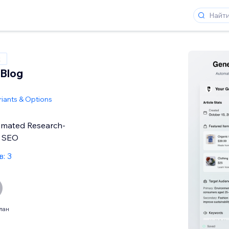
x
 Blog
riants & Options
omated Research-
g SEO
: 3
лан