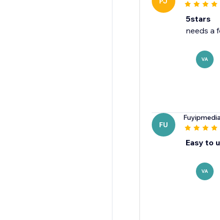
PJ
5stars
VA
Fuyipmedi
FU
Easy to us
VA