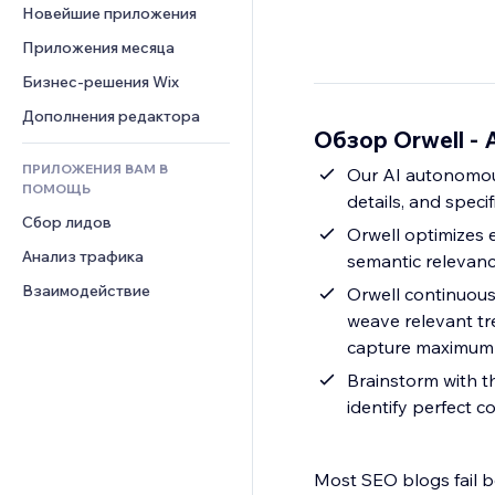
Шаблоны страниц
Конверсия
Складские услуги
Новейшие приложения
PDF
Чат
Эффекты фото
Дропшиппинг
Обмен файлами
Приложения месяца
Комментарии
Кнопки и Меню
Цены и подписки
Новости
Бизнес-решения Wix
Телефон
Баннеры и значки
Краудфандинг
Контент-сервисы
Сообщество
Дополнения редактора
Калькуляторы
Еда и напитки
Обзор Orwell - 
Эффекты текста
Отзывы и комментарии
Поиск
ПРИЛОЖЕНИЯ ВАМ В
Our AI autonomous
Управление отношениями с 
Погода
ПОМОЩЬ
клиентом (CRM)
details, and speci
Графики и таблицы
Сбор лидов
Orwell optimizes e
Анализ трафика
semantic relevanc
Взаимодействие
Orwell continuous
weave relevant tr
capture maximum 
Brainstorm with t
identify perfect c
Most SEO blogs fail be