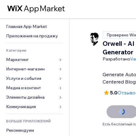
Главная App Market
Проверено Wi
Приложения на продажу
Orwell - AI
Категории
Generator
Разработано
Va
Маркетинг
Интернет-магазин
Реклама
Generate Aut
Моб. версия
Услуги и события
Приложения для магазинов
Centered Blo
Веб-аналитика
Доставка
Медиа и контент
Отели
5.0
Отзывов
Соцсети
Кнопки продаж
События
Элементы дизайна
Галерея
SEO
Онлайн-курсы
Рестораны
Музыка
Карты и навигация
Коммуникация 
Вовлеченность
Печать по требованию
Недвижимость
Подкасты
Конфиденциальность и 
Формы
безопасность
Списки сайтов
Бухгалтерский учет
БОЛЬШЕ ПРИЛОЖЕНИЙ
Онлайн-запись
Фотография
Блог
Есть бесплатный п
Часы
Эл. почта
Купоны и лояльность
Рекомендуем
Видео
Опросы