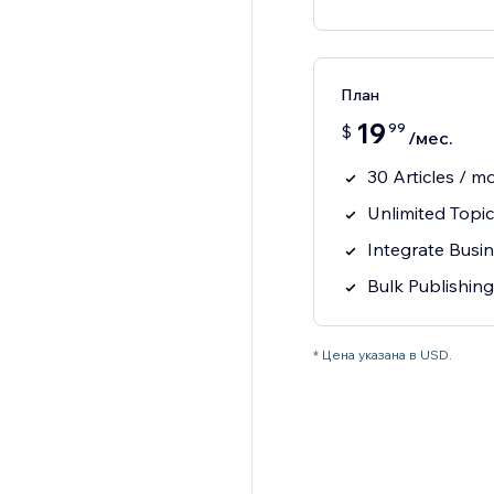
План
19
99
$
/мес.
30 Articles / m
Unlimited Topi
Integrate Busi
Bulk Publishing
* Цена указана в USD.