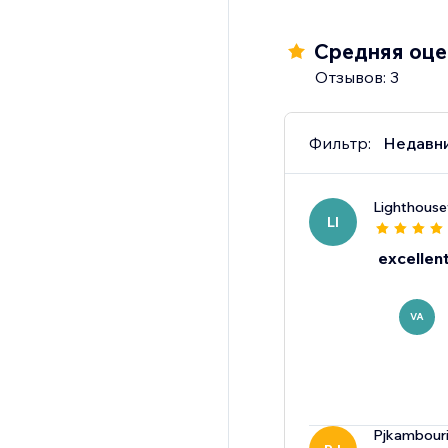
Средняя оцен
Отзывов: 3
Фильтр:
Недавн
Lighthouse
LI
excellen
VA
Pjkambour