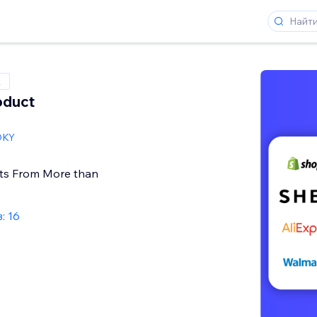
x
oduct
OKY
ts From More than
: 16