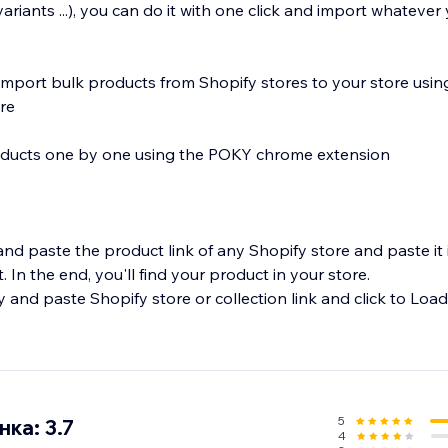
 variants ...), you can do it with one click and import whatever
 import bulk products from Shopify stores to your store usin
re
oducts one by one using the POKY chrome extension
nd paste the product link of any Shopify store and paste it 
t. In the end, you'll find your product in your store.
 and paste Shopify store or collection link and click to Loa
simply import from all supported platforms with our new ext
5
ка: 3.7
4