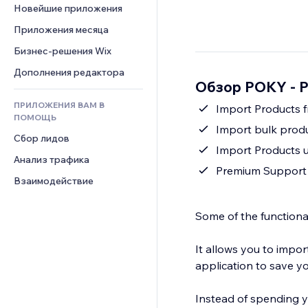
Шаблоны страниц
Конверсия
Складские услуги
Новейшие приложения
PDF
Чат
Эффекты фото
Дропшиппинг
Обмен файлами
Приложения месяца
Комментарии
Кнопки и Меню
Цены и подписки
Новости
Бизнес-решения Wix
Телефон
Баннеры и значки
Краудфандинг
Контент-сервисы
Сообщество
Дополнения редактора
Калькуляторы
Еда и напитки
Обзор POKY - P
Эффекты текста
Отзывы и комментарии
Поиск
ПРИЛОЖЕНИЯ ВАМ В
Import Products f
Управление отношениями с 
Погода
ПОМОЩЬ
клиентом (CRM)
Import bulk produ
Графики и таблицы
Сбор лидов
Import Products 
Анализ трафика
Premium Support
Взаимодействие
Some of the functional
It allows you to impor
application to save y
Instead of spending y