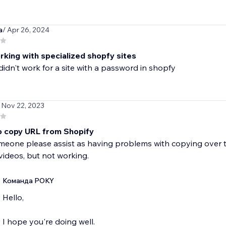
a
/ Apr 26, 2024
rking with specialized shopfy sites
idn't work for a site with a password in shopfy
 Nov 22, 2023
o copy URL from Shopify
meone please assist as having problems with copying over 
ideos, but not working.
Команда POKY
Hello,
I hope you're doing well.