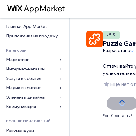
Главная App Market
- 5 %
Приложения на продажу
Puzzle Ga
Разработано
Ce
Категории
Маркетинг
Оттачивайте 
Интернет-магазин
Реклама
увлекательн
Моб. версия
Услуги и события
Приложения для магазинов
Еще нет о
Веб-аналитика
Доставка
Медиа и контент
Отели
Соцсети
Кнопки продаж
События
Элементы дизайна
Галерея
SEO
Онлайн-курсы
Рестораны
Музыка
Карты и навигация
Коммуникация 
Вовлеченность
Печать по требованию
Недвижимость
Подкасты
Конфиденциальность и 
Формы
Есть бесплатный п
безопасность
Списки сайтов
Бухгалтерский учет
БОЛЬШЕ ПРИЛОЖЕНИЙ
Онлайн-запись
Фотография
Блог
Часы
Эл. почта
Купоны и лояльность
Рекомендуем
Видео
Опросы