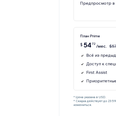
Предпросмотр в E
План Prime
54
72
$
/мес.
$
5
Всё из предыд
Доступ к спец
First Assist
Приоритетные
* Цена указана в USD.
* Скидка действует до 23:
измениться.