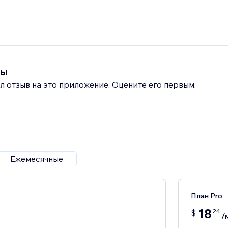
вы
л отзыв на это приложение. Оцените его первым.
Ежемесячные
План Pro
18
24
$
/