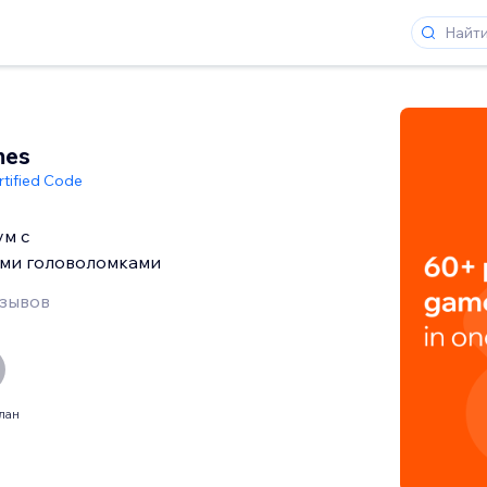
mes
rtified Code
ум с
ыми головоломками
тзывов
лан