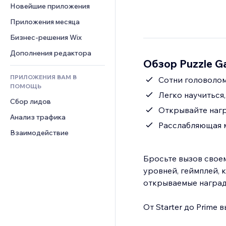
Шаблоны страниц
Конверсия
Складские услуги
Новейшие приложения
PDF
Чат
Эффекты фото
Дропшиппинг
Обмен файлами
Приложения месяца
Комментарии
Кнопки и Меню
Цены и подписки
Новости
Бизнес-решения Wix
Телефон
Баннеры и значки
Краудфандинг
Контент-сервисы
Сообщество
Дополнения редактора
Калькуляторы
Еда и напитки
Обзор Puzzle G
Эффекты текста
Отзывы и комментарии
Поиск
ПРИЛОЖЕНИЯ ВАМ В
Сотни головоло
Управление отношениями с 
Погода
ПОМОЩЬ
клиентом (CRM)
Легко научиться
Графики и таблицы
Сбор лидов
Открывайте нагр
Анализ трафика
Расслабляющая 
Взаимодействие
Бросьте вызов своем
уровней, геймплей, 
открываемые наград
От Starter до Prime 