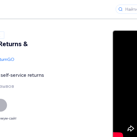
x
Returns &
turnGO
self-service returns
тзывов
мум-сайт