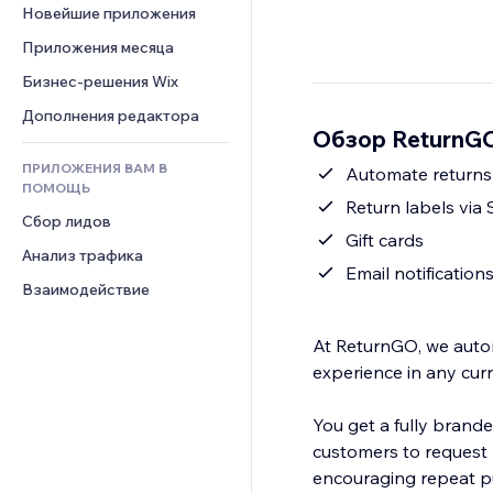
Шаблоны страниц
Конверсия
Складские услуги
Новейшие приложения
PDF
Чат
Эффекты фото
Дропшиппинг
Обмен файлами
Приложения месяца
Комментарии
Кнопки и Меню
Цены и подписки
Новости
Бизнес-решения Wix
Телефон
Баннеры и значки
Краудфандинг
Контент-сервисы
Сообщество
Дополнения редактора
Калькуляторы
Еда и напитки
Обзор ReturnGO
Эффекты текста
Отзывы и комментарии
Поиск
ПРИЛОЖЕНИЯ ВАМ В
Automate returns 
Управление отношениями с 
Погода
ПОМОЩЬ
клиентом (CRM)
Return labels via
Графики и таблицы
Сбор лидов
Gift cards
Анализ трафика
Email notification
Взаимодействие
At ReturnGO, we auto
experience in any cur
You get a fully branded
customers to request 
encouraging repeat p