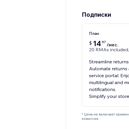
Подписки
План
14
97
$
/мес.
20 RMAs included,
Streamline returns
Automate returns 
service portal. Enjo
multilingual and m
notifications.
Simplify your store
* Цена не включает примен
комиссия.