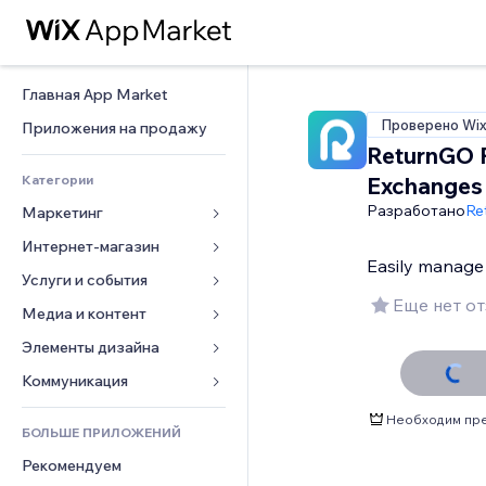
Главная App Market
Проверено Wi
Приложения на продажу
ReturnGO 
Категории
Exchanges
Разработано
Re
Маркетинг
Интернет-магазин
Реклама
Easily manage 
Моб. версия
Услуги и события
Приложения для магазинов
Еще нет о
Веб-аналитика
Доставка
Медиа и контент
Отели
Соцсети
Кнопки продаж
События
Элементы дизайна
Галерея
SEO
Онлайн-курсы
Рестораны
Музыка
Карты и навигация
Коммуникация 
Вовлеченность
Печать по требованию
Недвижимость
Подкасты
Конфиденциальность и 
Формы
Необходим пре
безопасность
Списки сайтов
Бухгалтерский учет
БОЛЬШЕ ПРИЛОЖЕНИЙ
Онлайн-запись
Фотография
Блог
Часы
Эл. почта
Купоны и лояльность
Рекомендуем
Видео
Опросы