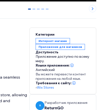
0
1
2
3
4
Категории
Интернет-магазин
Приложения для магазинов
Доступность
Приложение доступно по всему
миру.
Языки приложения:
Английский
Вы можете перевести контент
 a seamless
приложения на любой язык.
Требования к сайту:
-
Wix Stores
 store, allowing
nd and
Разработчик приложения
R
ReturnGO