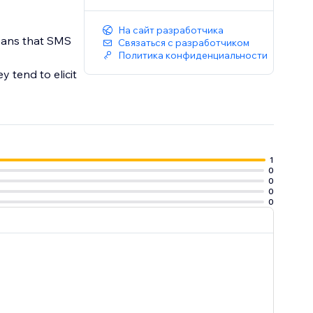
На сайт разработчика
eans that SMS
Связаться с разработчиком
Политика конфиденциальности
 tend to elicit
1
0
0
0
0