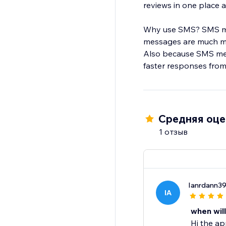
reviews in one place
Why use SMS? SMS mes
messages are much mo
Also because SMS mess
faster responses fro
Средняя оцен
1 отзыв
Ianrdann3
IA
when will
Hi the ap