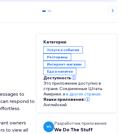
0
1
Категории
Услуги и события
Рестораны
Интернет-магазин
Еда и напитки
Доступность
Это приложение доступно в
стране: Соединенные Штаты
messages to
Америки.
и
в других странах
Языки приложения:
s can respond to
Английский
ffortless.
urant owners
Разработчик приложения
WS
We Do The Stuff
s to view all