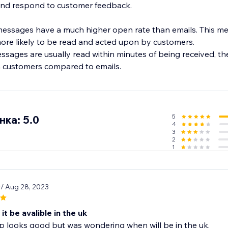
 and respond to customer feedback.
sages have a much higher open rate than emails. This m
re likely to be read and acted upon by customers.
ages are usually read within minutes of being received, they
m customers compared to emails.
5
ка: 5.0
4
3
2
1
9
/ Aug 28, 2023
 it be avalible in the uk
p looks good but was wondering when will be in the uk.