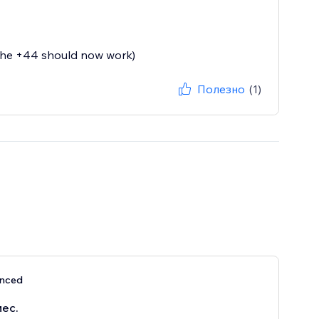
(the +44 should now work)
Полезно
(1)
nced
мес.