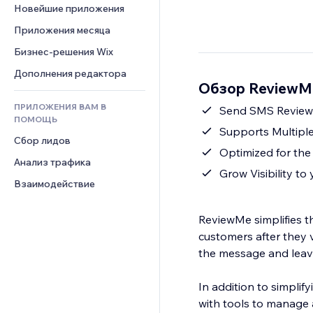
Шаблоны страниц
Конверсия
Складские услуги
Новейшие приложения
PDF
Чат
Эффекты фото
Дропшиппинг
Обмен файлами
Приложения месяца
Комментарии
Кнопки и Меню
Цены и подписки
Новости
Бизнес-решения Wix
Телефон
Баннеры и значки
Краудфандинг
Контент-сервисы
Сообщество
Дополнения редактора
Калькуляторы
Еда и напитки
Обзор ReviewMe
Эффекты текста
Отзывы и комментарии
Поиск
ПРИЛОЖЕНИЯ ВАМ В
Send SMS Review 
Управление отношениями с 
Погода
ПОМОЩЬ
клиентом (CRM)
Supports Multiple
Графики и таблицы
Сбор лидов
Optimized for th
Анализ трафика
Grow Visibility to
Взаимодействие
ReviewMe simplifies t
customers after they v
the message and leave 
In addition to simpli
with tools to manage 