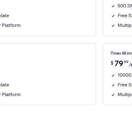
500 S
late
Free 
w Platform
Multip
План All in
79
99
$
/
10000
late
Free 
w Platform
Multip