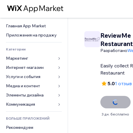
Главная App Market
ReviewMe
Приложения на продажу
Restaurant
Категории
Разработано
We
Маркетинг
Easily collect 
Интернет-магазин
Реклама
Restaurant
Моб. версия
Услуги и события
Приложения для магазинов
5.0
1 отзыв
Веб-аналитика
Доставка
Медиа и контент
Отели
Соцсети
Кнопки продаж
События
Элементы дизайна
Галерея
SEO
Онлайн-курсы
Рестораны
Музыка
Карты и навигация
Коммуникация 
Вовлеченность
Печать по требованию
Недвижимость
Подкасты
Конфиденциальность и 
Формы
3 дн. бесплатно
безопасность
Списки сайтов
Бухгалтерский учет
БОЛЬШЕ ПРИЛОЖЕНИЙ
Онлайн-запись
Фотография
Блог
Часы
Эл. почта
Купоны и лояльность
Рекомендуем
Видео
Опросы