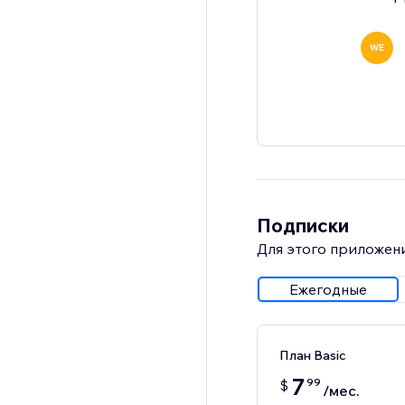
WE
Подписки
Для этого приложени
Ежегодные
План Basic
7
99
$
/мес.