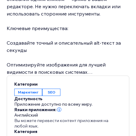
редакторе. Не нужно переключать вкладки или
использовать сторонние инструменты.
Ключевые преимущества:
Создавайте точный и описательный alt-текст за
секунды
Оптимизируйте изображения для лучшей
видимости в поисковых системах
Категории
Повышайте доступность для пользователей
Маркетинг
SEO
программ чтения с экрана
Доступность
Приложение доступно по всему миру.
Экономьте время благодаря простому процессу
Языки приложения:
Английский
копирования и вставки
Вы можете перевести контент приложения на
любой язык.
Категория