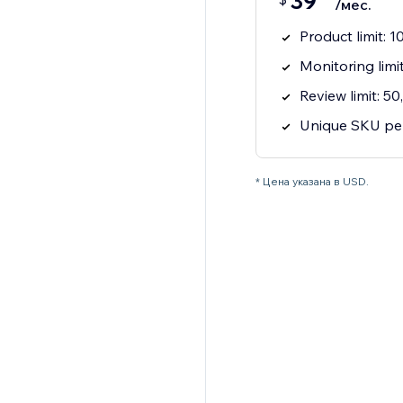
39
/мес.
Product limit: 
Monitoring limi
Review limit: 5
Unique SKU per
* Цена указана в USD.