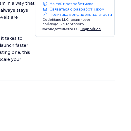
em in a way that
На сайт разработчика
Связаться с разработчиком
 always stays
Политика конфиденциальности
evels are
Codetitans LLC гарантирует
соблюдение торгового
законодательства ЕС.
Подробнее
it takes to
launch faster
ting one, this
scale your