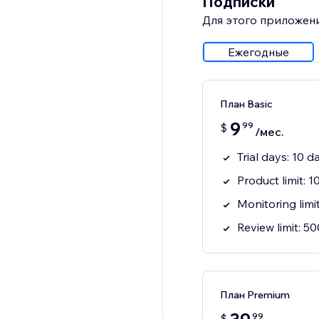
Подписки
Для этого приложени
Ежегодные
План Basic
9
99
$
/мес.
Trial days: 10 d
Product limit: 
Monitoring limi
Review limit: 5
План Premium
99
$