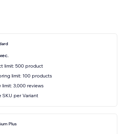
dard
мес.
t limit: 500 product
ring limit: 100 products
 limit: 3,000 reviews
 SKU per Variant
ium Plus