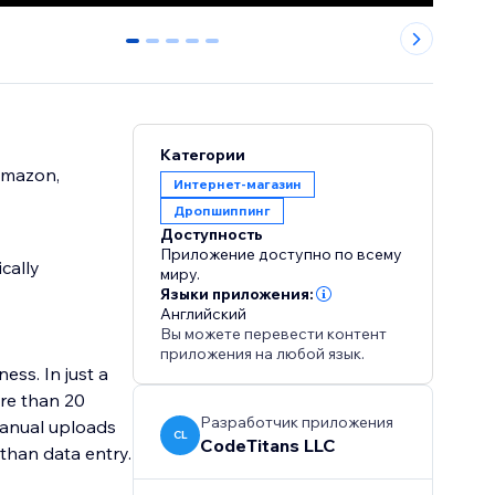
0
1
2
3
4
Категории
 Amazon,
Интернет-магазин
Дропшиппинг
Доступность
Приложение доступно по всему
cally
миру.
Языки приложения:
Английский
Вы можете перевести контент
приложения на любой язык.
ess. In just a
ore than 20
Разработчик приложения
manual uploads
CL
CodeTitans LLC
than data entry.