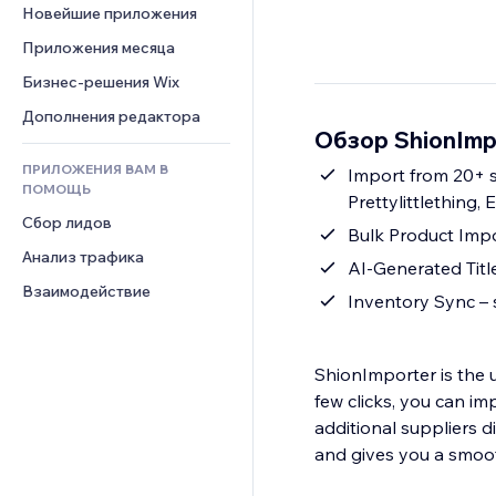
Шаблоны страниц
Конверсия
Складские услуги
Новейшие приложения
PDF
Чат
Эффекты фото
Дропшиппинг
Обмен файлами
Приложения месяца
Комментарии
Кнопки и Меню
Цены и подписки
Новости
Бизнес-решения Wix
Телефон
Баннеры и значки
Краудфандинг
Контент-сервисы
Сообщество
Дополнения редактора
Калькуляторы
Еда и напитки
Обзор ShionImp
Эффекты текста
Отзывы и комментарии
Поиск
ПРИЛОЖЕНИЯ ВАМ В
Import from 20+ s
Управление отношениями с 
Погода
ПОМОЩЬ
клиентом (CRM)
Prettylittlething,
Графики и таблицы
Сбор лидов
Bulk Product Impor
Анализ трафика
AI-Generated Titl
Взаимодействие
Inventory Sync – s
ShionImporter is the u
few clicks, you can i
additional suppliers 
and gives you a smoot