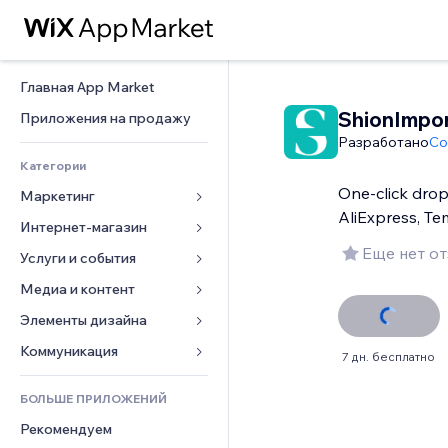
Главная App Market
ShionImpor
Приложения на продажу
Разработано
Co
Категории
One-click drop
Маркетинг
AliExpress, T
Интернет-магазин
Реклама
Еще нет о
Моб. версия
Услуги и события
Приложения для магазинов
Веб-аналитика
Доставка
Медиа и контент
Отели
Соцсети
Кнопки продаж
События
Элементы дизайна
Галерея
SEO
Онлайн-курсы
Рестораны
Музыка
Карты и навигация
Коммуникация 
7 дн. бесплатно
Вовлеченность
Печать по требованию
Недвижимость
Подкасты
Конфиденциальность и 
Формы
безопасность
Списки сайтов
Бухгалтерский учет
БОЛЬШЕ ПРИЛОЖЕНИЙ
Онлайн-запись
Фотография
Блог
Часы
Эл. почта
Купоны и лояльность
Рекомендуем
Видео
Опросы