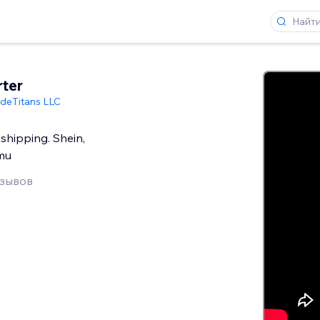
ter
deTitans LLC
shipping. Shein,
emu
тзывов