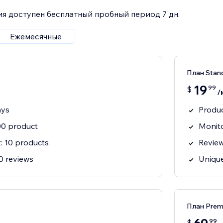
я доступен бесплатный пробный период 7 дн.
Ежемесячные
План Stan
19
99
$
/
ays
Produc
100 product
Monito
t: 10 products
Review
00 reviews
Unique
План Prem
99
$