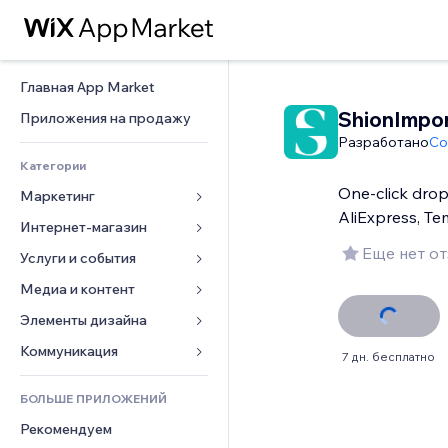
Главная App Market
ShionImpor
Приложения на продажу
Разработано
Co
Категории
One-click drop
Маркетинг
AliExpress, T
Интернет-магазин
Реклама
Еще нет о
Моб. версия
Услуги и события
Приложения для магазинов
Веб-аналитика
Доставка
Медиа и контент
Отели
Соцсети
Кнопки продаж
События
Элементы дизайна
Галерея
SEO
Онлайн-курсы
Рестораны
Музыка
Карты и навигация
Коммуникация 
7 дн. бесплатно
Вовлеченность
Печать по требованию
Недвижимость
Подкасты
Конфиденциальность и 
Формы
безопасность
Списки сайтов
Бухгалтерский учет
БОЛЬШЕ ПРИЛОЖЕНИЙ
Онлайн-запись
Фотография
Блог
Часы
Эл. почта
Купоны и лояльность
Рекомендуем
Видео
Опросы