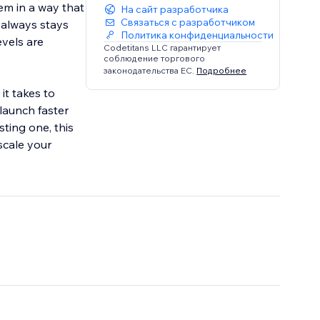
em in a way that
На сайт разработчика
Связаться с разработчиком
 always stays
Политика конфиденциальности
evels are
Codetitans LLC гарантирует
соблюдение торгового
законодательства ЕС.
Подробнее
it takes to
launch faster
ting one, this
scale your