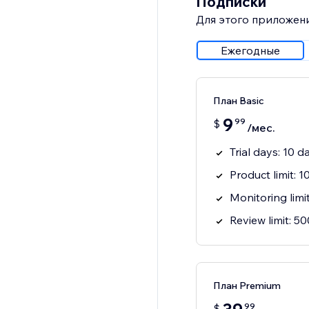
Подписки
Для этого приложени
Ежегодные
План Basic
9
99
$
/мес.
Trial days: 10 d
Product limit: 
Monitoring limi
Review limit: 5
План Premium
99
$