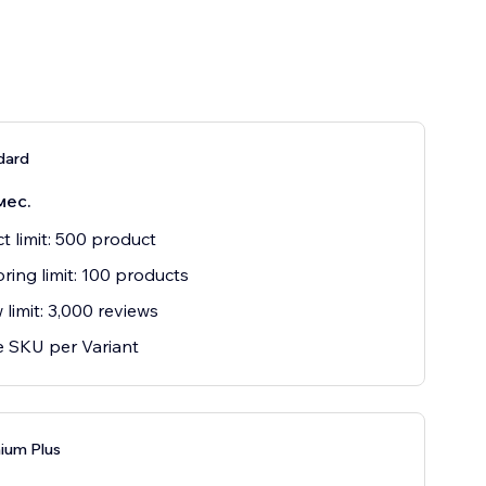
dard
мес.
t limit: 500 product
ring limit: 100 products
 limit: 3,000 reviews
 SKU per Variant
ium Plus