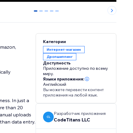
0
1
2
3
4
Категории
 Amazon,
Интернет-магазин
Дропшиппинг
Доступность
Приложение доступно по всему
cally
миру.
Языки приложения:
Английский
Вы можете перевести контент
приложения на любой язык.
ess. In just a
ore than 20
Разработчик приложения
manual uploads
CL
CodeTitans LLC
than data entry.