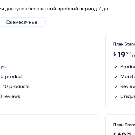
я доступен бесплатный пробный период 7 дн.
Ежемесячные
План Stan
19
99
$
/
ays
Produc
100 product
Monito
t: 10 products
Review
00 reviews
Unique
План Prem
99
$