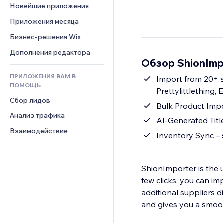
Шаблоны страниц
Конверсия
Складские услуги
Новейшие приложения
PDF
Чат
Эффекты фото
Дропшиппинг
Обмен файлами
Приложения месяца
Комментарии
Кнопки и Меню
Цены и подписки
Новости
Бизнес-решения Wix
Телефон
Баннеры и значки
Краудфандинг
Контент-сервисы
Сообщество
Дополнения редактора
Калькуляторы
Еда и напитки
Обзор ShionImp
Эффекты текста
Отзывы и комментарии
Поиск
ПРИЛОЖЕНИЯ ВАМ В
Import from 20+ s
Управление отношениями с 
Погода
ПОМОЩЬ
клиентом (CRM)
Prettylittlething,
Графики и таблицы
Сбор лидов
Bulk Product Impor
Анализ трафика
AI-Generated Titl
Взаимодействие
Inventory Sync – s
ShionImporter is the u
few clicks, you can i
additional suppliers 
and gives you a smoot