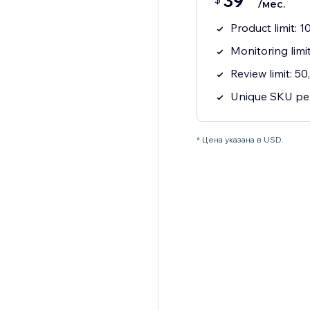
39
/мес.
Product limit: 
Monitoring limi
Review limit: 5
Unique SKU per
* Цена указана в USD.