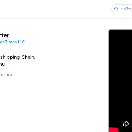
ter
deTitans LLC
shipping. Shein,
emu
тзывов