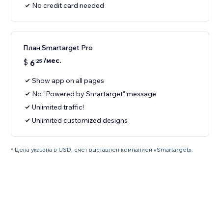
No credit card needed
План Smartarget Pro
/мес.
$
6
25
Show app on all pages
No "Powered by Smartarget" message
Unlimited traffic!
Unlimited customized designs
* Цена указана в USD, счет выставлен компанией «Smartarget».