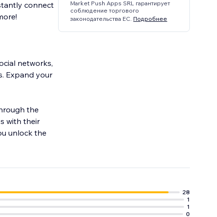
Market Push Apps SRL гарантирует
stantly connect
соблюдение торгового
more!
законодательства ЕС.
Подробнее
ocial networks,
ms. Expand your
through the
s with their
ou unlock the
28
1
1
0