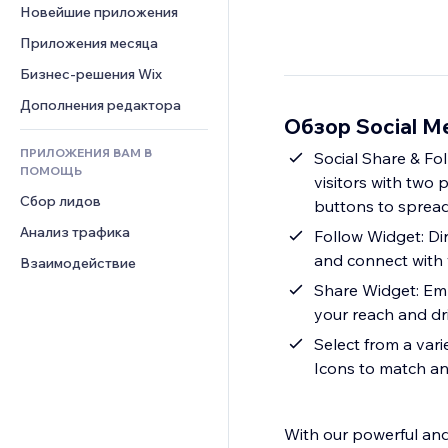
Шаблоны страниц
Конверсия
Складские услуги
Новейшие приложения
PDF
Чат
Эффекты фото
Дропшиппинг
Обмен файлами
Приложения месяца
Комментарии
Кнопки и Меню
Цены и подписки
Новости
Бизнес-решения Wix
Телефон
Баннеры и значки
Краудфандинг
Контент-сервисы
Сообщество
Дополнения редактора
Калькуляторы
Еда и напитки
Обзор Social Me
Эффекты текста
Отзывы и комментарии
Поиск
ПРИЛОЖЕНИЯ ВАМ В
Social Share & Fo
Управление отношениями с 
Погода
ПОМОЩЬ
клиентом (CRM)
visitors with two
Графики и таблицы
Сбор лидов
buttons to spread
Анализ трафика
Follow Widget: Dir
and connect with 
Взаимодействие
Share Widget: Empo
your reach and dri
Select from a vari
Icons to match an
With our powerful and