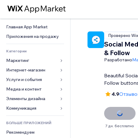
Главная App Market
Проверено Wi
Приложения на продажу
Social Med
Категории
& Follow
Разработано
Ma
Маркетинг
Интернет-магазин
Реклама
Beautiful Soci
Моб. версия
Услуги и события
Приложения для магазинов
Follow buttons
Веб-аналитика
Доставка
Медиа и контент
Отели
4.9
Отзывов
Соцсети
Кнопки продаж
События
Элементы дизайна
Галерея
SEO
Онлайн-курсы
Рестораны
Музыка
Карты и навигация
Коммуникация 
Вовлеченность
Печать по требованию
Недвижимость
Подкасты
Конфиденциальность и 
Формы
безопасность
Списки сайтов
Бухгалтерский учет
БОЛЬШЕ ПРИЛОЖЕНИЙ
Онлайн-запись
Фотография
Блог
7 дн. бесплатно
Часы
Эл. почта
Купоны и лояльность
Рекомендуем
Видео
Опросы