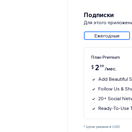
Подписки
Для этого приложени
Ежегодные
План Premium
2
39
$
/мес.
Add Beautiful 
Follow Us & Sh
20+ Social Net
Ready-To-Use T
* Цена указана в USD.