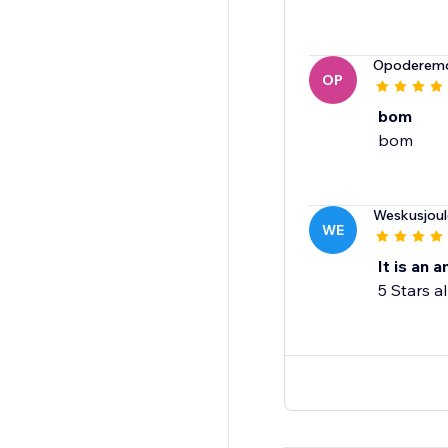
Opoderem
OP
bom
bom
Weskusjoul
WE
It is an 
5 Stars a