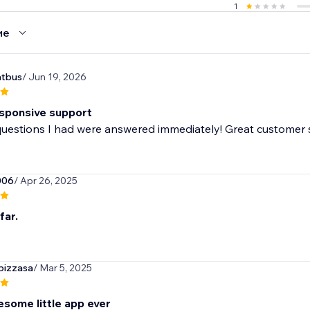
1
ие
atbus
/ Jun 19, 2026
sponsive support
questions I had were answered immediately! Great customer 
006
/ Apr 26, 2025
far.
pizzasa
/ Mar 5, 2025
some little app ever