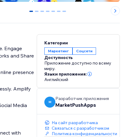
0
1
2
3
4
5
6
Категории
te. Engage
Маркетинг
Соцсети
works and Share
Доступность
Приложение доступно по всему
миру.
 online presence
Языки приложения:
Английский
essly. Amplify
Разработчик приложения
M
MarketPushApps
Social Media
На сайт разработчика
Связаться с разработчиком
nect with
Политика конфиденциальности