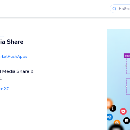
x
ia Share
rketPushApps
al Media Share &
.
: 30