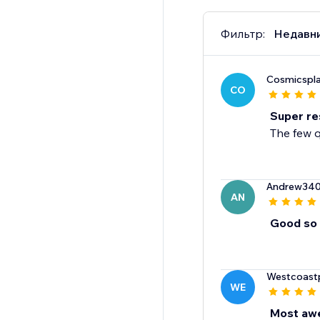
Фильтр:
Недавн
Cosmicspl
CO
Super re
The few 
Andrew34
AN
Good so 
Westcoast
WE
Most awe