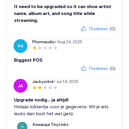
It need to be upgraded so it can shoe artist
name, album art, and song title while
streaming.
Полезно
(0)
Phonsaudio
/ Aug 24, 2025
PH
Biggest POS
Полезно
(0)
Jackyorknl
/ Jul 14, 2025
JA
Upgrade nodig... ja altijd!
Helaas lokkertje voor je gegevens. Wil je iets
leuks dan kost het wel geld.
Команда TinyLinks
TI