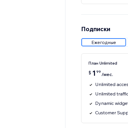
Подписки
Ежегодные
План Unlimited
1
99
$
/мес.
Unlimited acces
Unlimited traffi
Dynamic widget
Customer Supp