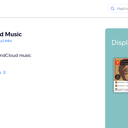
d Music
nyLinks
undCloud music
: 3