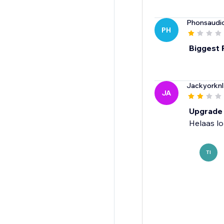
Phonsaudi
PH
Biggest
Jackyorknl
JA
Upgrade no
Helaas lo
TI