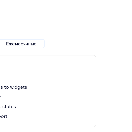
Ежемесячные
s to widgets
c
 states
ort