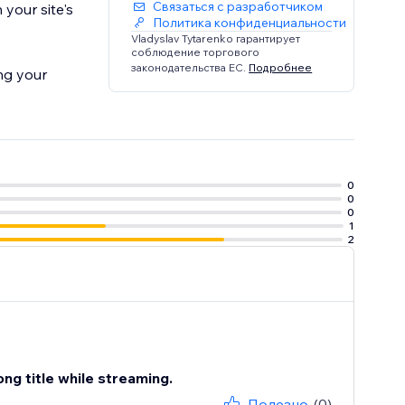
Связаться с разработчиком
 your site's
Политика конфиденциальности
Vladyslav Tytarenko гарантирует
соблюдение торгового
законодательства ЕС.
Подробнее
ng your
0
0
0
1
2
ong title while streaming.
Полезно
(0)