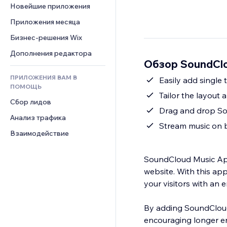
Шаблоны страниц
Конверсия
Складские услуги
Новейшие приложения
PDF
Чат
Эффекты фото
Дропшиппинг
Обмен файлами
Приложения месяца
Комментарии
Кнопки и Меню
Цены и подписки
Новости
Бизнес-решения Wix
Телефон
Баннеры и значки
Краудфандинг
Контент-сервисы
Сообщество
Дополнения редактора
Калькуляторы
Еда и напитки
Обзор SoundCl
Эффекты текста
Отзывы и комментарии
Поиск
ПРИЛОЖЕНИЯ ВАМ В
Easily add single 
Управление отношениями с 
Погода
ПОМОЩЬ
клиентом (CRM)
Tailor the layout
Графики и таблицы
Сбор лидов
Drag and drop Sou
Анализ трафика
Stream music on 
Взаимодействие
SoundCloud Music App 
website. With this app
your visitors with an 
By adding SoundCloud,
encouraging longer en