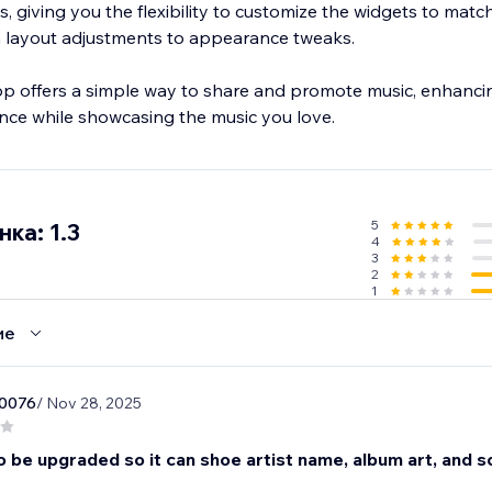
s, giving you the flexibility to customize the widgets to match
m layout adjustments to appearance tweaks.
 offers a simple way to share and promote music, enhanci
5
ка: 1.3
4
3
2
1
ие
0076
/ Nov 28, 2025
o be upgraded so it can shoe artist name, album art, and s