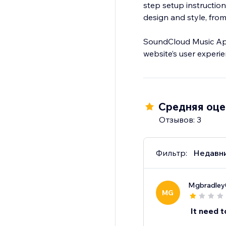
step setup instruction
design and style, fro
SoundCloud Music App
Средняя оцен
Отзывов: 3
Фильтр:
Недавн
Mgbradley
MG
It need t