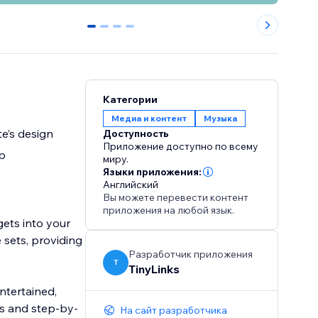
0
1
2
3
Категории
Медиа и контент
Музыка
e’s design
Доступность
Приложение доступно по всему
p
миру.
Языки приложения:
Английский
Вы можете перевести контент
приложения на любой язык.
ets into your
e sets, providing
Разработчик приложения
T
TinyLinks
ntertained,
ss and step-by-
На сайт разработчика