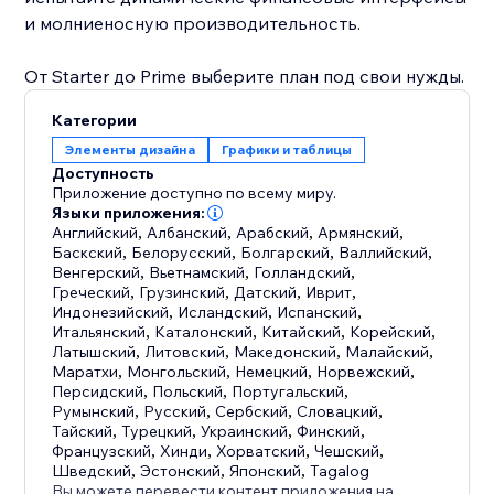
и молниеносную производительность.
От Starter до Prime выберите план под свои нужды.
Категории
Элементы дизайна
Графики и таблицы
Доступность
Приложение доступно по всему миру.
Языки приложения:
Английский
,
Албанский
,
Арабский
,
Армянский
,
Баскский
,
Белорусский
,
Болгарский
,
Валлийский
,
Венгерский
,
Вьетнамский
,
Голландский
,
Греческий
,
Грузинский
,
Датский
,
Иврит
,
Индонезийский
,
Исландский
,
Испанский
,
Итальянский
,
Каталонский
,
Китайский
,
Корейский
,
Латышский
,
Литовский
,
Македонский
,
Малайский
,
Маратхи
,
Монгольский
,
Немецкий
,
Норвежский
,
Персидский
,
Польский
,
Португальский
,
Румынский
,
Русский
,
Сербский
,
Словацкий
,
Тайский
,
Турецкий
,
Украинский
,
Финский
,
Французский
,
Хинди
,
Хорватский
,
Чешский
,
Шведский
,
Эстонский
,
Японский
,
Tagalog
Вы можете перевести контент приложения на