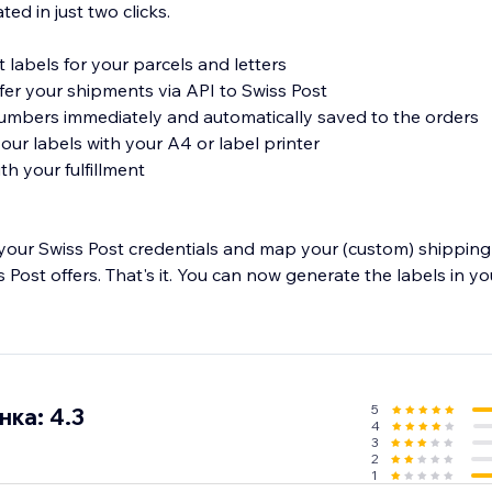
ed in just two clicks.
labels for your parcels and letters
fer your shipments via API to Swiss Post
umbers immediately and automatically saved to the orders
ur labels with your A4 or label printer
th your fulfillment
r your Swiss Post credentials and map your (custom) shippin
s Post offers. That's it. You can now generate the labels in y
5
ка: 4.3
4
3
2
1