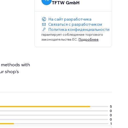
TFTW GmbH
На сайт разработчика
Связаться с разработчиком
Политика конфиденциальности
гарантирует соблюдение торгового
законодательства ЕС.
Подробнее
g methods with
our shop's
5
0
0
0
1