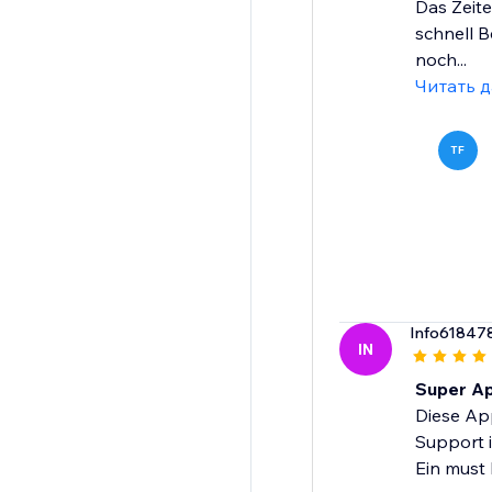
Das Zeit
schnell B
noch...
Читать 
TF
Info61847
IN
Super Ap
Diese App
Support i
Ein must 