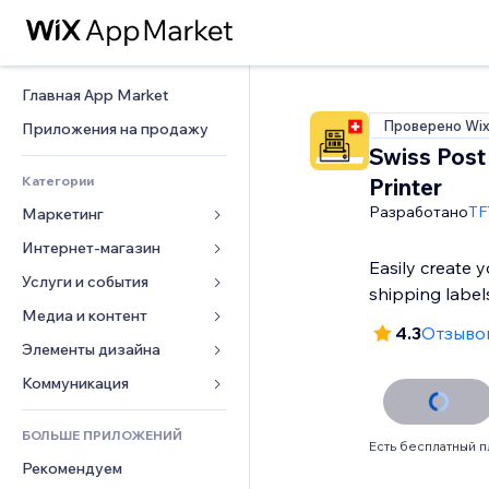
Главная App Market
Проверено Wi
Приложения на продажу
Swiss Post
Категории
Printer
Разработано
TF
Маркетинг
Интернет-магазин
Реклама
Easily create 
Моб. версия
Услуги и события
Приложения для магазинов
shipping label
Веб-аналитика
Доставка
Медиа и контент
Отели
4.3
Отзывов
Соцсети
Кнопки продаж
События
Элементы дизайна
Галерея
SEO
Онлайн-курсы
Рестораны
Музыка
Карты и навигация
Коммуникация 
Вовлеченность
Печать по требованию
Недвижимость
Подкасты
Конфиденциальность и 
Формы
безопасность
Списки сайтов
Бухгалтерский учет
БОЛЬШЕ ПРИЛОЖЕНИЙ
Онлайн-запись
Фотография
Блог
Есть бесплатный п
Часы
Эл. почта
Купоны и лояльность
Рекомендуем
Видео
Опросы