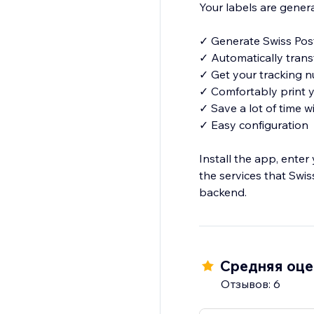
Your labels are generat
✓ Generate Swiss Post 
✓ Automatically trans
✓ Get your tracking n
✓ Comfortably print yo
✓ Save a lot of time wi
✓ Easy configuration
Install the app, ente
the services that Swis
backend.
Средняя оцен
Отзывов: 6