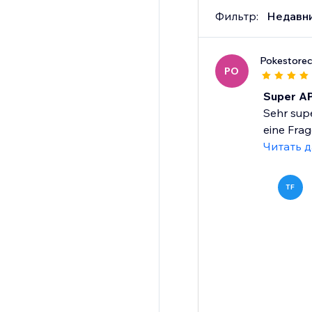
Фильтр:
Недавн
Pokestore
PO
Super AP
Sehr supe
eine Frag
Читать 
TF