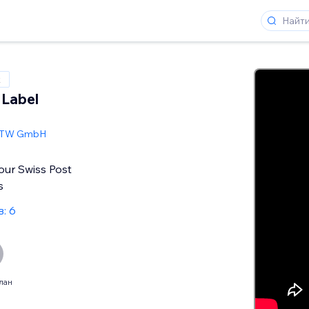
x
 Label
TW GmbH
your Swiss Post
s
: 6
лан