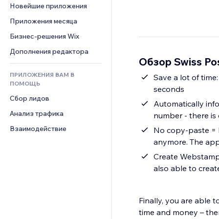
Шаблоны страниц
Конверсия
Складские услуги
Новейшие приложения
PDF
Чат
Эффекты фото
Дропшиппинг
Обмен файлами
Приложения месяца
Комментарии
Кнопки и Меню
Цены и подписки
Новости
Бизнес-решения Wix
Телефон
Баннеры и значки
Краудфандинг
Контент-сервисы
Сообщество
Дополнения редактора
Калькуляторы
Еда и напитки
Обзор Swiss Pos
Эффекты текста
Отзывы и комментарии
Поиск
ПРИЛОЖЕНИЯ ВАМ В
Save a lot of time
Управление отношениями с 
Погода
ПОМОЩЬ
клиентом (CRM)
seconds
Графики и таблицы
Сбор лидов
Automatically info
Анализ трафика
number - there is 
Взаимодействие
No copy-paste = 
anymore. The app 
Create Webstamps 
also able to creat
Finally, you are able 
time and money – the