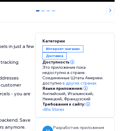
0
1
2
3
Категории
ls in just a few
Интернет-магазин
Доставка
 tracking
Доступность
Это приложение пока
недоступно в стране:
ddresses
Соединенные Штаты Америки.
доступно
в других странах
r customer
Языки приложения:
cels - you are
Английский
,
Итальянский
,
Немецкий
,
Французский
Требования к сайту:
-
Wix Stores
p backend. Save
ers anymore.
Разработчик приложения
TG