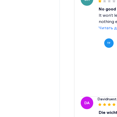
No good 
It won’t 
nothing el
Читать 
TF
Davidruest
DA
Die wich