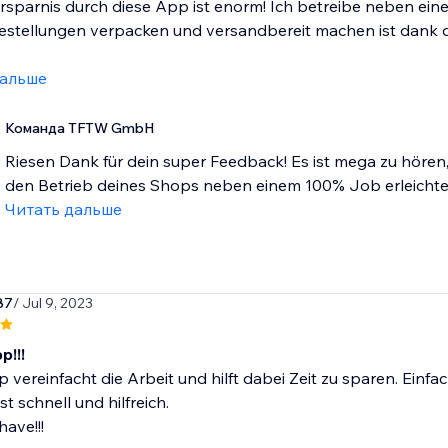
ersparnis durch diese App ist enorm! Ich betreibe neben e
estellungen verpacken und versandbereit machen ist dank d
дальше
Команда TFTW GmbH
Riesen Dank für dein super Feedback! Es ist mega zu hören,
den Betrieb deines Shops neben einem 100% Job erleichtert. 
Читать дальше
87
/ Jul 9, 2023
p!!!
 vereinfacht die Arbeit und hilft dabei Zeit zu sparen. Einf
st schnell und hilfreich.
have!!!