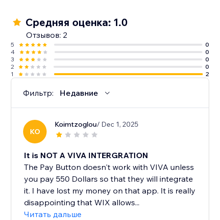
Средняя оценка: 1.0
Отзывов: 2
5
0
4
0
3
0
2
0
1
2
Фильтр:
Недавние
Koimtzoglou
/ Dec 1, 2025
KO
It is NOT A VIVA INTERGRATION
The Pay Button doesn't work with VIVA unless
you pay 550 Dollars so that they will integrate
it. I have lost my money on that app. It is really
disappointing that WIX allows...
Читать дальше