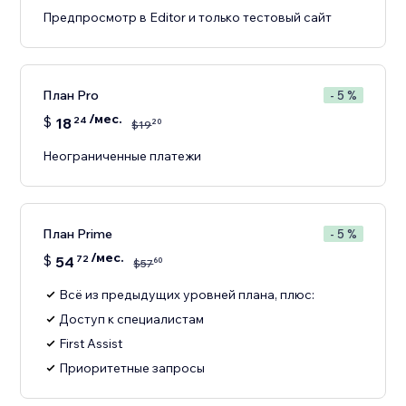
Предпросмотр в Editor и только тестовый сайт
План Pro
- 5 %
/мес.
$
18
24
20
$
19
Неограниченные платежи
План Prime
- 5 %
/мес.
$
54
72
60
$
57
Всё из предыдущих уровней плана, плюс:
Доступ к специалистам
First Assist
Приоритетные запросы